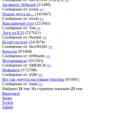
Загляните. Юбилей
(
2
/
1499
)
Сообщение от:
n1nJa
»»
Пошли друга на ...
(
14
/
1667
)
Сообщение от:
n1nJa
»»
Ваш рабочий стол
(
22
/
2941
)
Сообщение от:
Trin
»»
Логи из ICQ
(
72
/
7621
)
Сообщение от:
Nuclear
»»
Встаёт на игру
(
24
/
3074
)
Сообщение от:
SkAN6301
»»
Консоли
(
9
/
1668
)
Сообщение от:
JeffHardy
»»
Фотокомиксы
(
10
/
1563
)
Сообщение от:
SMERCH
»»
Инфаметр
(
17
/
2708
)
Сообщение от:
sQRt
»»
Вот так дерутся настоящие боксёры
(
9
/
1691
)
Сообщение от:
Jonni
»»
Найдено
31
тем. На странице показано
25
тем.
Вконтакте
Steam
Twitch
Admin