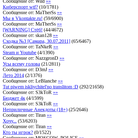
Сообщение от:
Wild
»»
Киберспорт wtf?
(
10
/
1781
)
Сообщение от:
MaTherSs
»»
Мы в Vkontakte.ru!
(
59
/
6900
)
Сообщение от:
MaTherSs
»»
[WARNING] Стёб!
(
44
/
4672
)
Сообщение от:
skan128
»»
Сходка №3 [Самара, 30.07.2011]
(
65
/
6467
)
Сообщение от:
TaNkeR
»»
Steam и Youtube
(
4
/
1390
)
Сообщение от:
NazzgronD
»»
Усы всему голова
(
21
/
2811
)
Сообщение от:
D3mJ
»»
Лето 2014
(
2
/
1376
)
Сообщение от:
LeBlanche
»»
Tut piwem iskliychitel'no translitom :D
(
292
/
21658
)
Сообщение от:
S3kToR
»»
Бюджет 4к
(
4
/
1599
)
Сообщение от:
S3kToR
»»
Неприличные Анекдоты (18+)
(
25
/
2646
)
Сообщение от:
Tiran
»»
Хочу...
(
53
/
6203
)
Сообщение от:
Tiran
»»
Кто ты игрок?
(
0
/
1522
)
Сообщение от:
MOSCOW_POLICE
»»