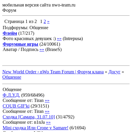
мобильная версия сайта nwo-team.ru
Форум
Страница
1
из
2
1
2
»
Подфорумы: Общение
Флейм
(
17
/
217
)
Фото красивых девушек :)
»»
(
Intrepusa
)
Форумные игры
(
24
/
10061
)
Аватар / Подпись
»»
(
BraseS
)
New World Order › nWo Team Forum | Форум клана
»
Досуг
»
Общение
Общение
Ф.Л.У.Д.
(
959
/
68496
)
Сообщение от:
Tiran
»»
COUB GIF'ki
(
29
/
3151
)
Сообщение от:
Tiran
»»
Сходка [Самара, 31.07.10]
(
31
/
4792
)
Сообщение от:
n1nJa
»»
Mini сходка Или Crone v Samare!
(
6
/
1694
)