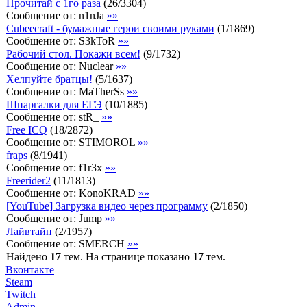
Прочитай с 1го раза
(
26
/
3304
)
Сообщение от:
n1nJa
»»
Cubeecraft - бумажные герои своими руками
(
1
/
1869
)
Сообщение от:
S3kToR
»»
Рабочий стол. Покажи всем!
(
9
/
1732
)
Сообщение от:
Nuclear
»»
Хелпуйте братцы!
(
5
/
1637
)
Сообщение от:
MaTherSs
»»
Шпаргалки для ЕГЭ
(
10
/
1885
)
Сообщение от:
stR_
»»
Free ICQ
(
18
/
2872
)
Сообщение от:
STIMOROL
»»
fraps
(
8
/
1941
)
Сообщение от:
f1r3x
»»
Freerider2
(
11
/
1813
)
Сообщение от:
KonoKRAD
»»
[YouTube] Загрузка видео через программу
(
2
/
1850
)
Сообщение от:
Jump
»»
Лайвтайп
(
2
/
1957
)
Сообщение от:
SMERCH
»»
Найдено
17
тем. На странице показано
17
тем.
Вконтакте
Steam
Twitch
Admin