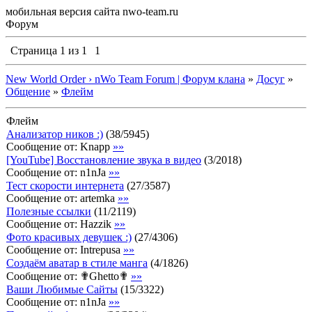
мобильная версия сайта nwo-team.ru
Форум
Страница
1
из
1
1
New World Order › nWo Team Forum | Форум клана
»
Досуг
»
Общение
»
Флейм
Флейм
Анализатор ников :)
(
38
/
5945
)
Сообщение от:
Knapp
»»
[YouTube] Восстановление звука в видео
(
3
/
2018
)
Сообщение от:
n1nJa
»»
Тест скорости интернета
(
27
/
3587
)
Сообщение от:
artemka
»»
Полезные ссылки
(
11
/
2119
)
Сообщение от:
Hazzik
»»
Фото красивых девушек :)
(
27
/
4306
)
Сообщение от:
Intrepusa
»»
Создаём аватар в стиле манга
(
4
/
1826
)
Сообщение от:
✟Ghetto✟
»»
Ваши Любимые Сайты
(
15
/
3322
)
Сообщение от:
n1nJa
»»