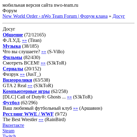
мобильная версия сайта nwo-team.ru
Форум
New World Order › nWo Team Forum | Форум клана
»
Досуг
Досуг
Общение
(
72
/
12165
)
Ф.Л.У.Д.
»»
(
Tiran
)
Музыка
(
38
/
185
)
Что вы слушаете?
»»
(
S-Villo
)
Фильмы
(
82
/
430
)
Смотреть ВСЕМ!
»»
(
S3kToR
)
Сериалы
(
20
/
152
)
Физрук
»»
(
JusT_
)
Видеоролики
(
63
/
538
)
GTA 2 Real
»»
(
S3kToR
)
Компьютерные игры
(
62
/
258
)
[DLC] Call of Duty®: Ghosts ...
»»
(
S3kToR
)
Футбол
(
62
/
296
)
Ваш любимый футбольный клуб
»»
(
Аршавин
)
Рестлинг WWE / WWF
(
9
/
72
)
The Best Wrestler
»»
(
RainBird
)
Вконтакте
Steam
Twitch