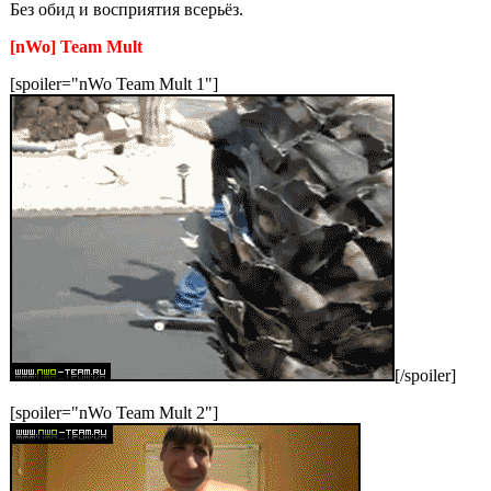
Без обид и восприятия всерьёз.
[nWo] Team Mult
[spoiler="nWo Team Mult 1"]
[/spoiler]
[spoiler="nWo Team Mult 2"]