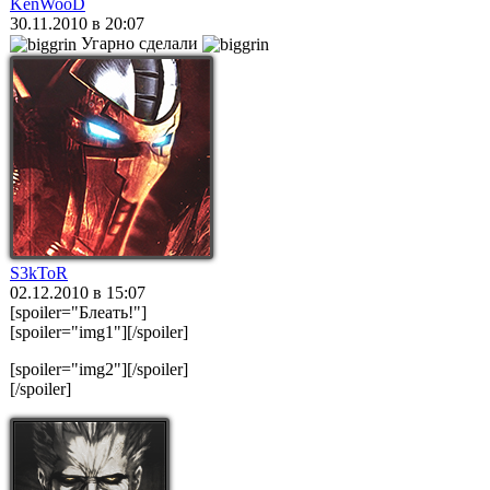
KenWooD
30.11.2010 в 20:07
Угарно сделали
S3kToR
02.12.2010 в 15:07
[spoiler="Блеать!"]
[spoiler="img1"]
[/spoiler]
[spoiler="img2"]
[/spoiler]
[/spoiler]