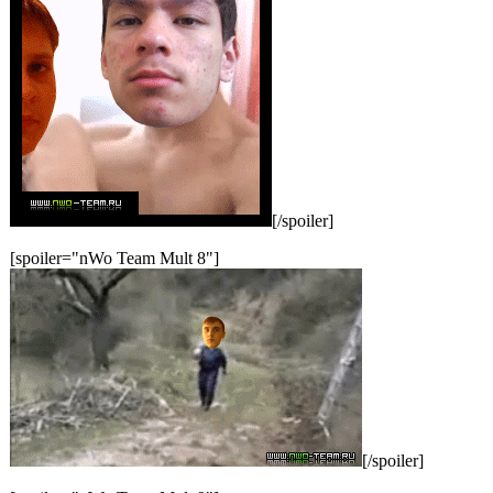
[/spoiler]
[spoiler="nWo Team Mult 8"]
[/spoiler]