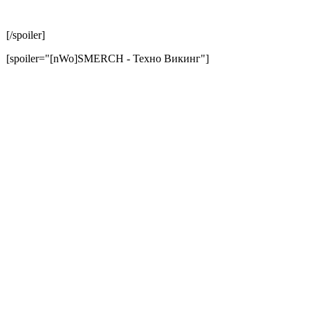
[/spoiler]
[spoiler="[nWo]SMERCH - Техно Викинг"]