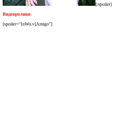
[/spoiler]
Видеоролики
[spoiler="[nWo.v]Amigo"]