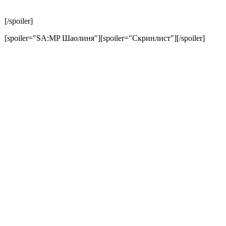
[/spoiler]
[spoiler="SA:MP Шаолиня"][spoiler="Скринлист"]
[/spoiler]