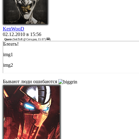
KenWooD
02.12.2010 в 15:56
Quote
(
SekToR @ Сегодня, 15:07)
)
Блеать!
img1
img2
Бывают люди ошибаются