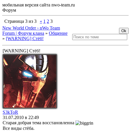
мобильная версия сайта nwo-team.ru
Форум
Страница
3
из
3
«
1
2
3
New World Order › nWo Team
Forum | Форум клана
»
Общение
»
[WARNING] Стёб!
[WARNING] Стёб!
S3kToR
31.07.2010 в 22:49
Старая добрая тема восстановленна
Все виды стёба.