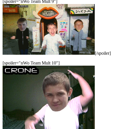
[spoiler="nWo Team Mult 9"]
[/spoiler]
[spoiler="nWo Team Mult 10"]