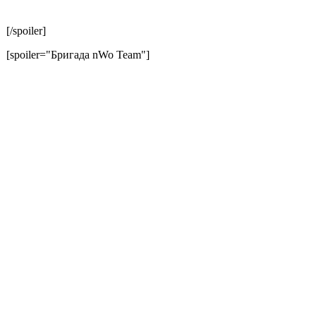
[/spoiler]
[spoiler="Бригада nWo Team"]