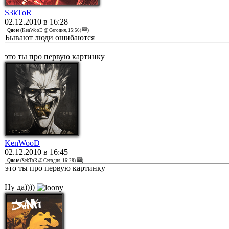
S3kToR
02.12.2010 в 16:28
Quote
(
KenWooD @ Сегодня, 15:56)
)
Бывают люди ошибаются
это ты про первую картинку
KenWooD
02.12.2010 в 16:45
Quote
(
SekToR @ Сегодня, 16:28)
)
это ты про первую картинку
Ну да))))