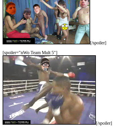
[/spoiler]
[spoiler="nWo Team Mult 5"]
[/spoiler]