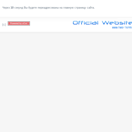
Через
10
секунд Вы будете переадресованы на главную страницу сайта.
(c)