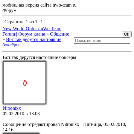
мобильная версия сайта nwo-team.ru
Форум
Страница
1
из
1
1
New World Order › nWo Team
Forum | Форум клана
»
Общение
»
Вот так дерутся настоящие
боксёры
Вот так дерутся настоящие боксёры
Nitronixx
05.02.2010 в 13:03
Сообщение отредактировал
Nitronixx
-
Пятница, 05.02.2010,
14:16