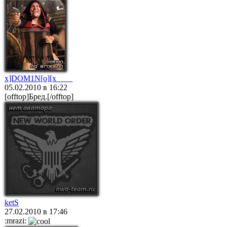
x]DOM1N[o][x____
05.02.2010 в 16:22
[offtop]Бред.[/offtop]
ketS
27.02.2010 в 17:46
:mrazi: