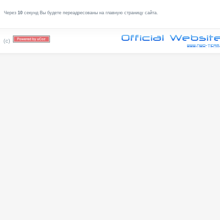
Через
10
секунд Вы будете переадресованы на главную страницу сайта.
(c)