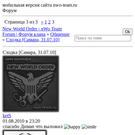
мобильная версия сайта nwo-team.ru
Форум
Страница
3
из
3
«
1
2
3
New World Order › nWo Team
Forum | Форум клана
»
Общение
»
Сходка [Самара, 31.07.10]
Сходка [Самара, 31.07.10]
ketS
01.08.2010 в 23:20
спасибо Диман что выложил