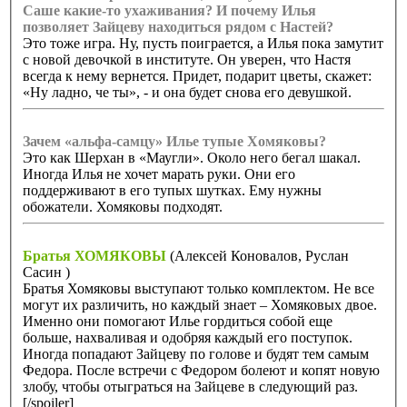
Саше какие-то ухаживания? И почему Илья
позволяет Зайцеву находиться рядом с Настей?
Это тоже игра. Ну, пусть поиграется, а Илья пока замутит
с новой девочкой в институте. Он уверен, что Настя
всегда к нему вернется. Придет, подарит цветы, скажет:
«Ну ладно, че ты», - и она будет снова его девушкой.
Зачем «альфа-самцу» Илье тупые Хомяковы?
Это как Шерхан в «Маугли». Около него бегал шакал.
Иногда Илья не хочет марать руки. Они его
поддерживают в его тупых шутках. Ему нужны
обожатели. Хомяковы подходят.
Братья ХОМЯКОВЫ
(Алексей Коновалов, Руслан
Сасин )
Братья Хомяковы выступают только комплектом. Не все
могут их различить, но каждый знает – Хомяковых двое.
Именно они помогают Илье гордиться собой еще
больше, нахваливая и одобряя каждый его поступок.
Иногда попадают Зайцеву по голове и будят тем самым
Федора. После встречи с Федором болеют и копят новую
злобу, чтобы отыграться на Зайцеве в следующий раз.
[/spoiler]