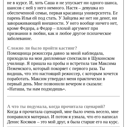
не в курсе. И, хоть Саша и не упускает ни одного шанса,
шансов с ней у него немного. Настя – девушка из
обеспеченной семьи, первая красавица университета. Ее
парень Илья ей под стать. У Зайцева же нет ни денег, ни
завораживающей внешности. У него вообще ничего нет,
кроме Федора, а Федор – плохой аргумент при
признании в любви, как и любое другое психическое
заболевание.
Сложно ли было пройти кастинг?
Помощница режиссера давно за мной наблюдала,
приходила на мои дипломные спектакли в Щукинском
училище. Я пришла на пробы и встретила там Максима
Пежемского, который покоряет с первого раза. Ты
видишь, что это настоящий режиссер, с которым хочется
поработать. Максим утвердил меня практически в
первый день. Мне позвонили вечером и сказали:
«Наташа, ты нам подходишь».
А что ты подумала, когда прочитала сценарий?
Когда я прочитала сценарий, мне было очень весело, мне
понравился материал. И потом я узнала, что его написал
Денис Косяков – это мой друг, я была старше его на курс.