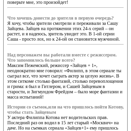
поверьте мне, это произойдет!
Что хочешь донести до зрителя в первую очередь?
Я хочу, чтобы зрители смотрели и переживали за Сашу
Зайцева. Зайцев на протяжении этих 24-х серий – он
растет, и я надеюсь, зритель увидит это. В 1-ой серии
Саша - просто лох, но к 24-ой он становится мужчиной.
Над персонажем вы работали вместе с режиссером.
Что запомнилось больше всего?
Максим Пежемский, режиссер «Зайцев + 1»,
неоднократно мне говорил: «Филипп, в этом сериале ты
сыграл все, что хочет сыграть актер за целую жизнь». В
этом ситкоме столько фантазий, столько перевоплощения
и грима: я был и Гитлером, и Сашей Зайцевым в
старости, и Зигмундом Фрейдом – было море фантазии и
масса испытаний!
Истории со съемок,или на что пришлось пойти Котову,
чтобы стать Зайцевым
У актера Филиппа Котова нет водительских прав.
Последний раз он водил в 15 лет старый «Москвич» на
даче. Но на съемках сериала «Зайцев+1» ему пришлось