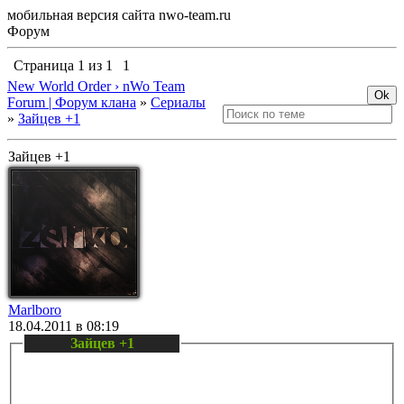
мобильная версия сайта nwo-team.ru
Форум
Страница
1
из
1
1
New World Order › nWo Team
Forum | Форум клана
»
Сериалы
»
Зайцев +1
Зайцев +1
Marlboro
18.04.2011 в 08:19
Зайцев +1