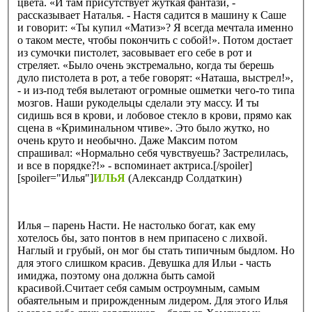
цвета. «И там присутствует жуткая фантази, -
рассказывает Наталья. - Настя садится в машину к Саше
и говорит: «Ты купил «Матиз»? Я всегда мечтала именно
о таком месте, чтобы покончить с собой!». Потом достает
из сумочки пистолет, засовывает его себе в рот и
стреляет. «Было очень экстремально, когда ты берешь
дуло пистолета в рот, а тебе говорят: «Наташа, выстрел!»,
- и из-под тебя вылетают огромные ошметки чего-то типа
мозгов. Наши рукодельцы сделали эту массу. И ты
сидишь вся в крови, и лобовое стекло в крови, прямо как
сцена в «Криминальном чтиве». Это было жутко, но
очень круто и необычно. Даже Максим потом
спрашивал: «Нормально себя чувствуешь? Застрелилась,
и все в порядке?!» - вспоминает актриса.[/spoiler]
[spoiler="Илья"]
ИЛЬЯ
(Александр Солдаткин)
Илья – парень Насти. Не настолько богат, как ему
хотелось бы, зато понтов в нем припасено с лихвой.
Наглый и грубый, он мог бы стать типичным быдлом. Но
для этого слишком красив. Девушка для Ильи - часть
имиджа, поэтому она должна быть самой
красивой.Считает себя самым остроумным, самым
обаятельным и прирожденным лидером. Для этого Илья