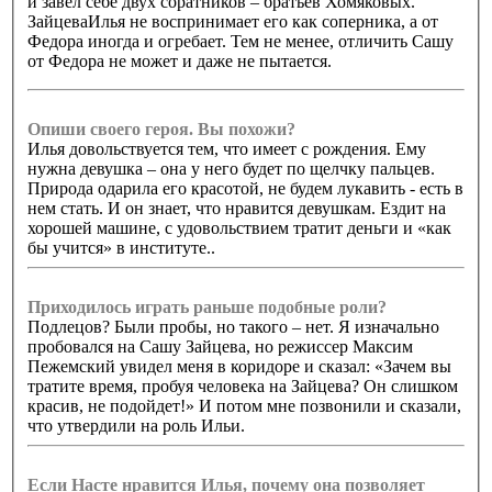
и завел себе двух соратников – братьев Хомяковых.
ЗайцеваИлья не воспринимает его как соперника, а от
Федора иногда и огребает. Тем не менее, отличить Сашу
от Федора не может и даже не пытается.
Опиши своего героя. Вы похожи?
Илья довольствуется тем, что имеет с рождения. Ему
нужна девушка – она у него будет по щелчку пальцев.
Природа одарила его красотой, не будем лукавить - есть в
нем стать. И он знает, что нравится девушкам. Ездит на
хорошей машине, с удовольствием тратит деньги и «как
бы учится» в институте..
Приходилось играть раньше подобные роли?
Подлецов? Были пробы, но такого – нет. Я изначально
пробовался на Сашу Зайцева, но режиссер Максим
Пежемский увидел меня в коридоре и сказал: «Зачем вы
тратите время, пробуя человека на Зайцева? Он слишком
красив, не подойдет!» И потом мне позвонили и сказали,
что утвердили на роль Ильи.
Если Насте нравится Илья, почему она позволяет