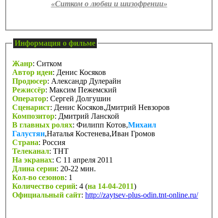
«Ситком о любви и шизофрении»
Информация о фильме
Жанр
: Cитком
Автор идеи
: Денис Косяков
Продюсер
: Александр Дулерайн
Режиссёр
: Максим Пежемский
Оператор
: Сергей Долгушин
Сценарист
: Денис Косяков,Дмитрий Невзоров
Композитор
: Дмитрий Ланской
В главных ролях
: Филипп Котов,
Михаил
Галустян
,Наталья Костенева,Иван Громов
Страна
: Россия
Телеканал
: ТНТ
На экранах
: C 11 апреля 2011
Длина серии
: 20-22 мин.
Кол-во сезонов
: 1
Количество серий
: 4 (
на 14-04-2011
)
Официальный сайт
:
http://zaytsev-plus-odin.tnt-online.ru/