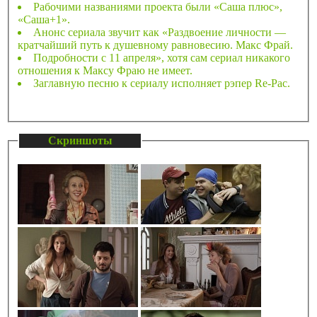
Рабочими названиями проекта были «Саша плюс»,
«Саша+1».
Анонс сериала звучит как «Раздвоение личности —
кратчайший путь к душевному равновесию. Макс Фрай.
Подробности с 11 апреля», хотя сам сериал никакого
отношения к Максу Фраю не имеет.
Заглавную песню к сериалу исполняет рэпер Re-Pac.
Скриншоты