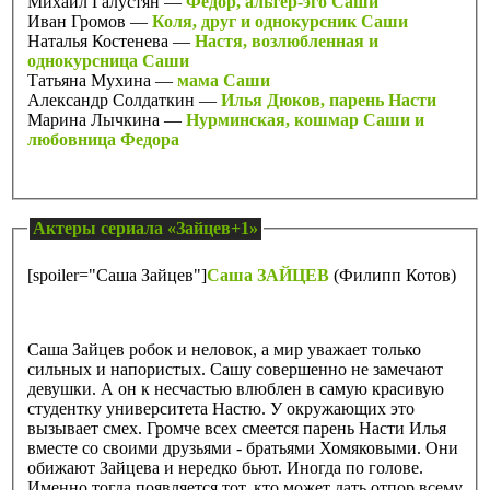
Михаил Галустян —
Фёдор, альтер-эго Саши
Иван Громов —
Коля, друг и однокурсник Саши
Наталья Костенева —
Настя, возлюбленная и
однокурсница Саши
Татьяна Мухина —
мама Саши
Александр Солдаткин —
Илья Дюков, парень Насти
Марина Лычкина —
Нурминская, кошмар Саши и
любовница Федора
Актеры сериала «Зайцев+1»
[spoiler="Саша Зайцев"]
Саша ЗАЙЦЕВ
(Филипп Котов)
Саша Зайцев робок и неловок, а мир уважает только
сильных и напористых. Сашу совершенно не замечают
девушки. А он к несчастью влюблен в самую красивую
студентку университета Настю. У окружающих это
вызывает смех. Громче всех смеется парень Насти Илья
вместе со своими друзьями - братьями Хомяковыми. Они
обижают Зайцева и нередко бьют. Иногда по голове.
Именно тогда появляется тот, кто может дать отпор всему