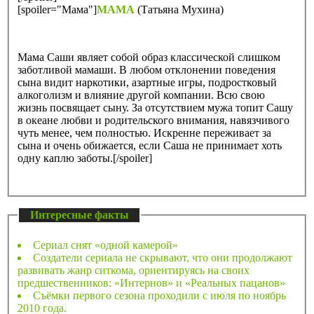
[spoiler="Мама"]
МАМА
(Татьяна Мухина)
Мама Саши являет собой образ классической слишком
заботливой мамаши. В любом отклонении поведения
сына видит наркотики, азартные игры, подростковый
алкоголизм и влияние другой компании. Всю свою
жизнь посвящает сыну. За отсутствием мужа топит Сашу
в океане любви и родительского внимания, навязчивого
чуть менее, чем полностью. Искренне переживает за
сына и очень обижается, если Саша не принимает хоть
одну каплю заботы.[/spoiler]
Интересные факты
Сериал снят «одной камерой»
Создатели сериала не скрывают, что они продолжают
развивать жанр ситкома, ориентируясь на своих
предшественников: «Интернов» и «Реальных пацанов»
Съёмки первого сезона проходили с июля по ноябрь
2010 года.