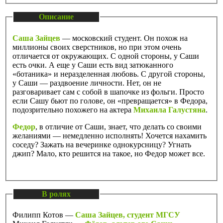
Описание
Саша Зайцев
— московский студент. Он похож на
миллионы своих сверстников, но при этом очень
отличается от окружающих. С одной стороны, у Саши
есть очки. А еще у Саши есть вид затюканного
«ботаника» и неразделенная любовь. С другой стороны,
у Саши — раздвоение личности. Нет, он не
разговаривает сам с собой в шапочке из фольги. Просто
если Сашу бьют по голове, он «превращается» в Федора,
подозрительно похожего на актера
Михаила Галустяна
.
Федор
, в отличие от Саши, знает, что делать со своими
желаниями — немедленно исполнять! Хочется нахамить
соседу? Зажать на вечеринке однокурсницу? Угнать
джип? Мало, кто решится на такое, но Федор может все.
В ролях
Филипп Котов —
Саша Зайцев, студент МГСУ