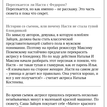
Пересекается ли Настя с Федором?
Пересекается, но как именно – не расскажу. Это часть
сюжета и пока что секрет.
Истории со съемок, или почему Настя не стала тупой
блондинкой
По замыслу авторов, девушка, в которую влюблен
Зайцев, должна была стать классической
представительницей слабого пола в мужском
понимании. Поэтому на пробах режиссеру Максиму
Пежемскому настойчиво предлагали перекрасить
актрису в блондинку. Но по ходу действия Наталья И
Максим начали разбирать этот персонаж и поняли, что
Настя – не такая тупая и гламурная, как ее парень Илья.
«Я изначально на стороне женщин .Настя на самом деле
– умница и делает все правильно. Она учится хорошо, и
все у нее получается!» - считает актриса Наталья
Костенева.
Во время съемок актрисе пришлось пережить несколько
незабываемых минут в маленькой красной машинке. По
сюжету, Саша Зайцев покупает себе «Матиз» красного