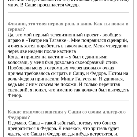
миру. В Саше просыпается Федор.
Филипп, это твоя первая роль в кино. Как ты попал в
сериал?
Да, это мой первый телевизионный проект - вообще я
играю в «Театре на Таганке». Мне понравился сценарий,
я очень хотел поработать в таком жанре. Меня утвердили
через две недели после кастинга
Когда я пришел на кастинг – я был с длинными
волосами, у меня был довольно своеобразный стиль.
Пробовали меня в огромных «черепаховых» очках,
причем требовалось сыграть и Сашу, и Федора. Потом на
роль Федора пригласили Мишу Галустяна. Я удивился,
ведь мы с ним совсем не похожи. И только перечитав
сценарий, я понял, что именно так должен был выглядеть
Федор.
Какие взаимоотношения у Саши со своим альтер-эго
Федором?
Я думаю, Саша – такой забитый, потому что боится
превратиться в Федора. Я надеюсь, что зритель будет
ждать, что Саша и Федор когда-нибудь встретятся, и,