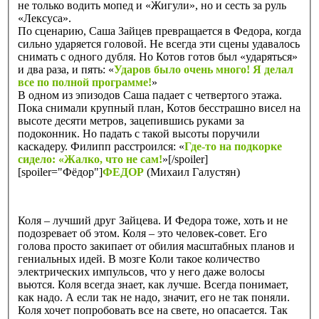
не только водить мопед и «Жигули», но и сесть за руль
«Лексуса».
По сценарию, Саша Зайцев превращается в Федора, когда
сильно ударяется головой. Не всегда эти сцены удавалось
снимать с одного дубля. Но Котов готов был «ударяться»
и два раза, и пять: «
Ударов было очень много! Я делал
все по полной программе!
»
В одном из эпизодов Саша падает с четвертого этажа.
Пока снимали крупный план, Котов бесстрашно висел на
высоте десяти метров, зацепившись руками за
подоконник. Но падать с такой высоты поручили
каскадеру. Филипп расстроился: «
Где-то на подкорке
сидело: «Жалко, что не сам!
»[/spoiler]
[spoiler="Фёдор"]
ФЕДОР
(Михаил Галустян)
Коля – лучший друг Зайцева. И Федора тоже, хоть и не
подозревает об этом. Коля – это человек-совет. Его
голова просто закипает от обилия масштабных планов и
гениальных идей. В мозге Коли такое количество
электрических импульсов, что у него даже волосы
вьются. Коля всегда знает, как лучше. Всегда понимает,
как надо. А если так не надо, значит, его не так поняли.
Коля хочет попробовать все на свете, но опасается. Так