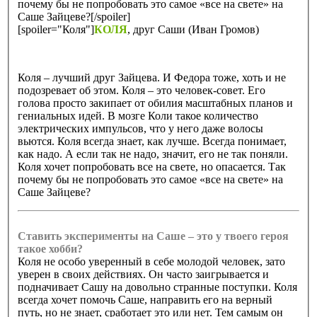
почему бы не попробовать это самое «все на свете» на
Саше Зайцеве?[/spoiler]
[spoiler="Коля"]
КОЛЯ
, друг Саши (Иван Громов)
Коля – лучший друг Зайцева. И Федора тоже, хоть и не
подозревает об этом. Коля – это человек-совет. Его
голова просто закипает от обилия масштабных планов и
гениальных идей. В мозге Коли такое количество
электрических импульсов, что у него даже волосы
вьются. Коля всегда знает, как лучше. Всегда понимает,
как надо. А если так не надо, значит, его не так поняли.
Коля хочет попробовать все на свете, но опасается. Так
почему бы не попробовать это самое «все на свете» на
Саше Зайцеве?
Ставить эксперименты на Саше – это у твоего героя
такое хобби?
Коля не особо уверенный в себе молодой человек, зато
уверен в своих действиях. Он часто заигрывается и
подначивает Сашу на довольно странные поступки. Коля
всегда хочет помочь Саше, направить его на верный
путь, но не знает, сработает это или нет. Тем самым он