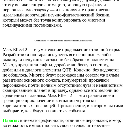
этому великолепную анимацию, хорошую графику и
первоклассную озвучку — и вы получите практически
идеальный дорогущий научно-фантастический боевик,
который может без труда конкурировать со многими
голливудскими постановками.
Обнимашки — важная часть работы спасателя галактики.
Mass Effect 2 — изумительное продолжение отличной игры.
Разработчики постарались учесть все основные жалобы:
выкинули ненужные заезды по безобразным планетам на
Mako, упразднили лифты, доработали боевую систему,
добавили в диалоги элементы QTE. Конечно, без недочетов
не обошлось. Многие будут разочарованы совсем уж вялым
развитием основного сюжета, полумертвой прокачкой
персонажей, почти полным отсутствием лута и ненавистным
сканированием планет в придачу, однако все это мелочи по
сравнению с главным. Mass Effect 2 — это грандиозное и
зрелищное приключение в компании чертовски
харизматичных товарищей. Приключение, в котором вы сами
выбираете, как будут развиваться события.
Плюсы:
кинематографичность; отличные персонажи; юмор;
возможность импортировать своего героя; интересные