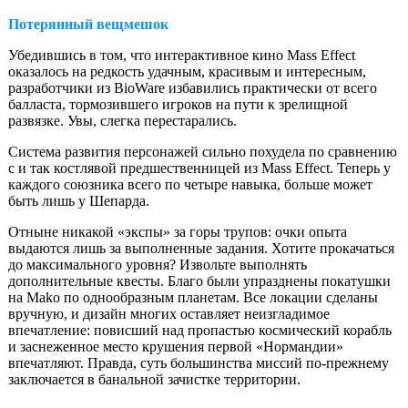
Потерянный вещмешок
Убедившись в том, что интерактивное кино Mass Effect
оказалось на редкость удачным, красивым и интересным,
разработчики из BioWare избавились практически от всего
балласта, тормозившего игроков на пути к зрелищной
развязке. Увы, слегка перестарались.
Система развития персонажей сильно похудела по сравнению
с и так костлявой предшественницей из Mass Effect. Теперь у
каждого союзника всего по четыре навыка, больше может
быть лишь у Шепарда.
Отныне никакой «экспы» за горы трупов: очки опыта
выдаются лишь за выполненные задания. Хотите прокачаться
до максимального уровня? Извольте выполнять
дополнительные квесты. Благо были упразднены покатушки
на Mako по однообразным планетам. Все локации сделаны
вручную, и дизайн многих оставляет неизгладимое
впечатление: повисший над пропастью космический корабль
и заснеженное место крушения первой «Нормандии»
впечатляют. Правда, суть большинства миссий по-прежнему
заключается в банальной зачистке территории.