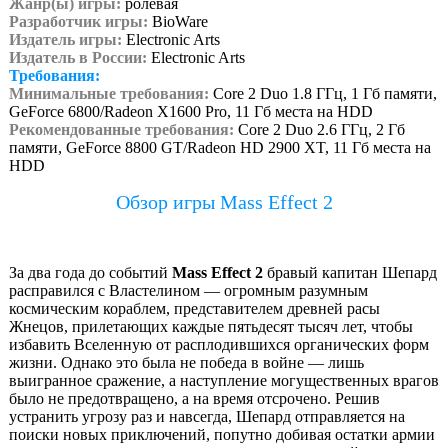
Жанр(ы) игры:
ролевая
Разработчик игры:
BioWare
Издатель игры:
Electronic Arts
Издатель в России:
Electronic Arts
Требования:
Минимальные требования:
Core 2 Duo 1.8 ГГц, 1 Гб памяти,
GeForce 6800/Radeon X1600 Pro, 11 Гб места на HDD
Рекомендованные требования:
Core 2 Duo 2.6 ГГц, 2 Гб
памяти, GeForce 8800 GT/Radeon HD 2900 XT, 11 Гб места на
HDD
Обзор игры Mass Effect 2
За два года до событий
Mass Effect 2
бравый капитан Шепард
расправился с Властелином — огромным разумным
космическим кораблем, представителем древней расы
Жнецов, прилетающих каждые пятьдесят тысяч лет, чтобы
избавить Вселенную от расплодившихся органических форм
жизни. Однако это была не победа в войне — лишь
выигранное сражение, а наступление могущественных врагов
было не предотвращено, а на время отсрочено. Решив
устранить угрозу раз и навсегда, Шепард отправляется на
поиски новых приключений, попутно добивая остатки армии