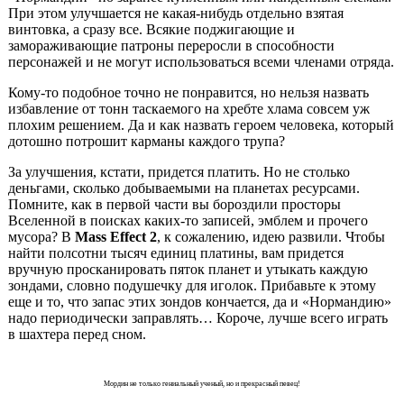
При этом улучшается не какая-нибудь отдельно взятая
винтовка, а сразу все. Всякие поджигающие и
замораживающие патроны переросли в способности
персонажей и не могут использоваться всеми членами отряда.
Кому-то подобное точно не понравится, но нельзя назвать
избавление от тонн таскаемого на хребте хлама совсем уж
плохим решением. Да и как назвать героем человека, который
дотошно потрошит карманы каждого трупа?
За улучшения, кстати, придется платить. Но не столько
деньгами, сколько добываемыми на планетах ресурсами.
Помните, как в первой части вы бороздили просторы
Вселенной в поисках каких-то записей, эмблем и прочего
мусора? В
Mass Effect 2
, к сожалению, идею развили. Чтобы
найти полсотни тысяч единиц платины, вам придется
вручную просканировать пяток планет и утыкать каждую
зондами, словно подушечку для иголок. Прибавьте к этому
еще и то, что запас этих зондов кончается, да и «Нормандию»
надо периодически заправлять… Короче, лучше всего играть
в шахтера перед сном.
Мордин не только гениальный ученый, но и прекрасный певец!