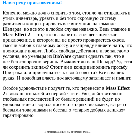
Навстречу приключениям!
Конечно, можно долго спорить о том, стоило ли отправлять в
утиль инвентарь, урезать и без того скромную систему
развития и концентрировать все внимание на команде
Шепарда, но все это в любом случае неважно. Ведь главное в
Mass Effect 2
— то, что она дарит настоящее эпическое
приключение, в котором вы не просто продираетесь сквозь
тысячи мобов к главному боссу, а взаправду влияете на то, что
происходит вокруг. Любая свобода действия в игре заведомо
условна, но умельцы из
BioWare
сумели сделать так, что в
нее безоговорочно веришь. Выживет ли ваш Шепард? Удастся
ли сохранить экипаж? Стоит ли в конце выполнить просьбу
Призрака или прислушаться к своей совести? Все в ваших
руках. И подобная власть по-настоящему затягивает и пьянит.
Особое удовольствие получат те, кто перенесет в
Mass Effect
2
своих персонажей из первой части. Увы, действительно
глобальных последствий от былых решений не будет, но
удовольствие от вороха писем от старых знакомых, встреч с
боевыми товарищами и беседы о «старых добрых деньках»
гарантировано.
Я полюбил Mass Effect 2 за большие глаза...