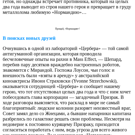
гетов, но однажды встречает противника, который на целых
два года выводит из строя нашего героя и превращает в груду
металлолома любимую «Нормандию»…
Прощай, «Нормандия»!
В поисках новых друзей
Очнувшись в одной из лабораторий «Цербера» — той самой
антигуманной организации, которая проводила
бесчеловечные опыты на рахни в Mass Effect, — Шепард,
перебив пару десятков враждебно настроенных роботов,
знакомится с Мирандой. Госпожа Лоусон, чьи голос и
внешность были «взяты в аренду» у австралийской
киноактрисы Ивонн Страховски (Yvonne Strzechowski),
оказывается сотрудницей «Цербера» и сообщает нашему
герою, что тот отсутствовал целых два года и что с ним хочет
побеседовать глава корпорации — загадочный Призрак. В
ходе разговора выясняется, что расклад в мире не самый
благоприятный: людские колонии разоряет неизвестный враг,
Совет замял дело со Жнецами, а бывшие напарники капитана
разбрелись по галактике решать свои проблемы. Несмотря на
недоверие к постоянно курящему Призраку, приходится
согласиться поработать с ним, ведь угроза для всего живого