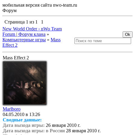
мобильная версия сайта nwo-team.ru
Форум
Страница
1
из
1
1
New World Order › nWo Team
Forum | Форум клана
»
Компьютерные игры
»
Mass
Effect 2
Mass Effect 2
Marlboro
04.05.2010 в 13:26
Сводные данные:
Дата выхода игры:
26 января 2010 г.
Дата выхода игры: в России
28 января 2010 г.