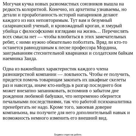
Могучая кучка новых разномастных союзников вышла на
редкость колоритной. Конечно, их архетипы узнаваемы, но
детали и проработанность историй напарников делают
каждого из них неповторимым. Тут вам и безумный
саларианский ученый, и кровожадный кроган, и хмурый
убийца с философскими взглядами на жизнь… Перечислять
всех смысла нет — чтобы влюбиться в этих замечательных
ребят, с ними нужно обязательно поболтать. Вряд ли кто-то
останется равнодушным к песне профессора Мордина,
заигрываниям стеснительной кварианки и солдатским байкам
наемника Заида.
Одна из важнейших характеристик каждого члена
разношерстной компании — лояльность. Чтобы ее получить,
придется помочь товарищам закопать их шкафные скелеты
раз и навсегда, иначе кто-нибудь в разгар последнего боя
может внезапно запаниковать, вспомнив о забытом дне
рождения любимой бабушки, что непременно обернется
печальными последствиями, так что работой психоаналитика
пренебрегать не надо. Кроме того, завоевав доверие
компаньона, вы получите для него дополнительный навык и
возможность немного изменить его внешний вид.
Бедняга сгорел на работе.