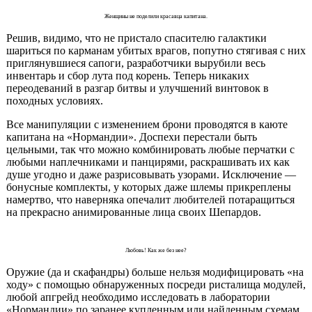
Женщины не поделили красавца капитана.
Решив, видимо, что не пристало спасителю галактики
шариться по карманам убитых врагов, попутно стягивая с них
приглянувшиеся сапоги, разработчики вырубили весь
инвентарь и сбор лута под корень. Теперь никаких
переодеваний в разгар битвы и улучшений винтовок в
походных условиях.
Все манипуляции с изменением брони проводятся в каюте
капитана на «Нормандии». Доспехи перестали быть
цельными, так что можно комбинировать любые перчатки с
любыми наплечниками и панцирями, раскрашивать их как
душе угодно и даже разрисовывать узорами. Исключение —
бонусные комплекты, у которых даже шлемы прикреплены
намертво, что наверняка опечалит любителей потаращиться
на прекрасно анимированные лица своих Шепардов.
Любовь! Как же без нее?
Оружие (да и скафандры) больше нельзя модифицировать «на
ходу» с помощью обнаруженных посреди ристалища модулей,
любой апгрейд необходимо исследовать в лаборатории
«Нормандии» по заранее купленным или найденным схемам.