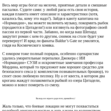
Весь мир игры богат на мелочи, приятные детали и смешные
пасхалки. Судите сами: у любой расы есть своя история,
каждая планета имеет описание и характеристики (хотя,
казалось бы, кому это надо?). Зайдя в каюту капитана на
«Нормандии», вы можете включить музыку, покормить рыбок
(продаются в Цитадели!) или взглянуть на фотографию своей
пассии из первой части. Забавно, но когда ваш Шепард
закрутит роман с кем-то другим, снимок на столе будет уже
перевернут! И вряд ли фанаты Baldur’s Gate не умилятся,
глядя на Космического хомяка.
С юмором тоже полный порядок, особенно сценаристам
удались уморительные перепалки Джокера с ИИ
«Нормандии» СУЗИ и искрометные замечания профессора
Мордина, который то предложит вам хорошее средство для
безопасного секса (с комплектом познавательных брошюр), то
споет свою любимую песенку. Ну а от квеста, в котором два
крогана жаждут полакомиться рыбкой из озера Цитадели,
можно и вовсе помереть со смеху.
Вы ведь все играете ради этого, признайтесь!
Жаль только, что боевые локации не могут похвастаться
подобной оригинальностью и хоть каким-то количеством