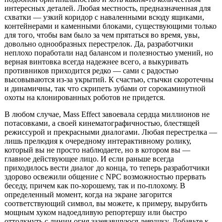
интересных деталей. Любая местность, предназначенная для
схватки — узкий коридор с наваленными всюду ящиками,
контейнерами и каменными блоками, существующими только
для того, чтобы вам было за чем прятаться во время, увы,
довольно однообразных перестрелок. Да, разработчики
неплохо поработали над балансом и полезностью умений, но
верная винтовка всегда надежнее всего, а выкуривать
противников приходится редко — сами с радостью
высовываются из-за укрытий. К счастью, стычки скоротечны
и динамичны, так что скрипеть зубами от сорокаминутной
охоты на клонированных роботов не придется.
В любом случае, Mass Effect завоевала сердца миллионов не
потасовками, а своей кинематографичностью, блестящей
режиссурой и прекрасными диалогами. Любая перестрелка —
лишь прелюдия к очередному интерактивному ролику,
который вы не просто наблюдаете, но в котором вы —
главное действующее лицо. И если раньше всегда
приходилось вести диалог до конца, то теперь разработчики
здорово освежили общение с NPC возможностью прервать
беседу, причем как по-хорошему, так и по-плохому. В
определенный момент, когда на экране загорится
соответствующий символ, вы можете, к примеру, вырубить
мощным хуком надоедливую репортершу или быстро
оттолкнуть с линии огня зазевавшуюся девушку. Добавьте к