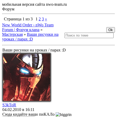
мобильная версия сайта nwo-team.ru
Форум
Страница
1
из
3
1
2
3
»
New World Order › nWo Team
Forum | Форум клана
»
Мастерская
»
Ваши рисунки на
уроках / парах :D
Ваши рисунки на уроках / парах :D
S3kToR
04.02.2010 в 16:11
Сюда кидайте ваши пиКАЛо