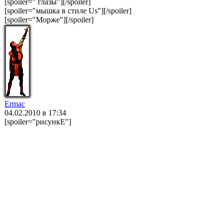
[spoiler=" глазы"]
[/spoiler]
[spoiler="мышка в cтиле Us"]
[/spoiler]
[spoiler="Морже"]
[/spoiler]
Ermac
04.02.2010 в 17:34
[spoiler="рисункЕ"]