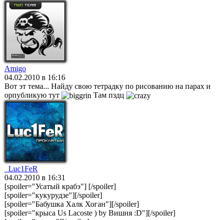
Amigo
04.02.2010 в 16:16
Вот эт тема... Найду свою тетрадку по рисованию на парах и
орпубликую тут
Там пздц
_Luc1FeR
04.02.2010 в 16:31
[spoiler="Усатый крабэ"]
[/spoiler]
[spoiler="кукурудзе"]
[/spoiler]
[spoiler="Бабушка Халк Хоган"]
[/spoiler]
[spoiler="крыса Us Lacoste ) by Вишня :D"]
[/spoiler]