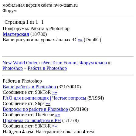
мобильная версия сайта nwo-team.ru
Форум
Страница
1
из
1
1
Подфорумы: Работа в Photoshop
Мастерская
(
18
/
780
)
Ваши рисунки на уроках / парах :D
»»
(
DupliC
)
New World Order › nWo Team Forum | Форум клана
»
Photoshop
»
Работа в Photoshop
Работа в Photoshop
Ваши работы в Photoshop
(
321
/
30010
)
Сообщение от:
S3kToR
»»
FAQ для начинающих | Частые вопросы
(
5
/
1964
)
Сообщение от:
Slips
»»
Вопросы по работе в Photoshop
(
26
/
3190
)
Сообщение от:
TheScene
»»
Проблема со шрифтом в PH
(
1
/
1778
)
Сообщение от:
S3kToR
»»
Найдено
4
тем. На странице показано
4
тем.