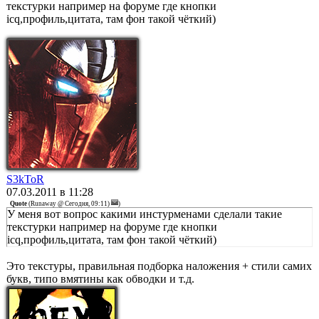
текстурки например на форуме где кнопки
icq,профиль,цитата, там фон такой чёткий)
S3kToR
07.03.2011 в 11:28
Quote
(
Runawаy @ Сегодня, 09:11)
)
У меня вот вопрос какими инстурменами сделали такие
текстурки например на форуме где кнопки
icq,профиль,цитата, там фон такой чёткий)
Это текстуры, правильная подборка наложения + стили самих
букв, типо вмятины как обводки и т.д.