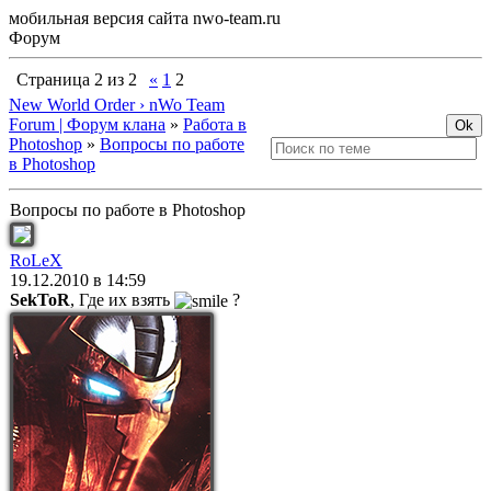
мобильная версия сайта nwo-team.ru
Форум
Страница
2
из
2
«
1
2
New World Order › nWo Team
Forum | Форум клана
»
Работа в
Photoshop
»
Вопросы по работе
в Photoshop
Вопросы по работе в Photoshop
RoLeX
19.12.2010 в 14:59
SekToR
, Где их взять
?