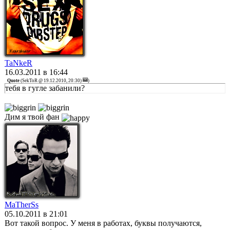
TaNkeR
16.03.2011 в 16:44
Quote
(
SekToR @ 19.12.2010, 20:30)
)
тебя в гугле забанили?
Дим я твой фан
MaTherSs
05.10.2011 в 21:01
Вот такой вопрос. У меня в работах, буквы получаются,