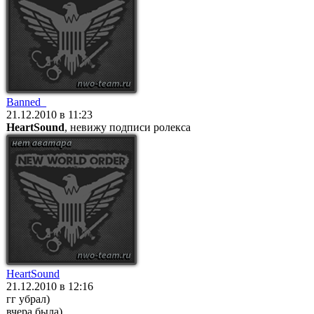
Banned_
21.12.2010 в 11:23
HeartSound
, невижу подписи ролекса
HeartSound
21.12.2010 в 12:16
гг убрал)
вчера была)