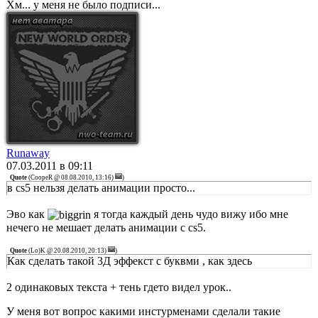
Хм... у меня не было подписи...
Runawаy
07.03.2011 в 09:11
Quote
(
CoopeR @ 08.08.2010, 13:16)
)
в cs5 нельзя делать анимации просто...
Эво как
я тогда каждый день чудо вижу ибо мне
нечего не мешает делать анимации с cs5.
Quote
(
Lo)K @ 20.08.2010, 20:13)
)
Как сделать такой 3Д эффекст с буквми , как здесь
2 одинаковых текста + тень гдето видел урок..
У меня вот вопрос какими инстурменами сделали такие