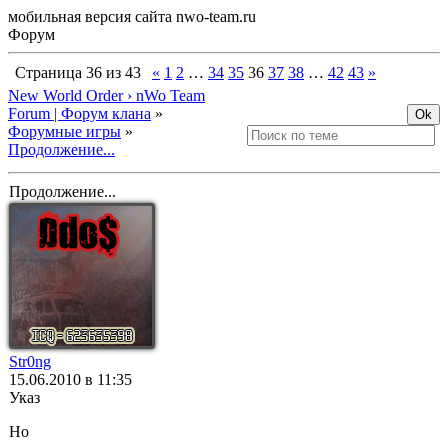
мобильная версия сайта nwo-team.ru
Форум
Страница
36
из
43
«
1
2
…
34
35
36
37
38
…
42
43
»
New World Order › nWo Team
Forum | Форум клана
»
Форумные игры
»
Продолжение...
Продолжение...
Str0ng
15.06.2010 в 11:35
Указ
Но