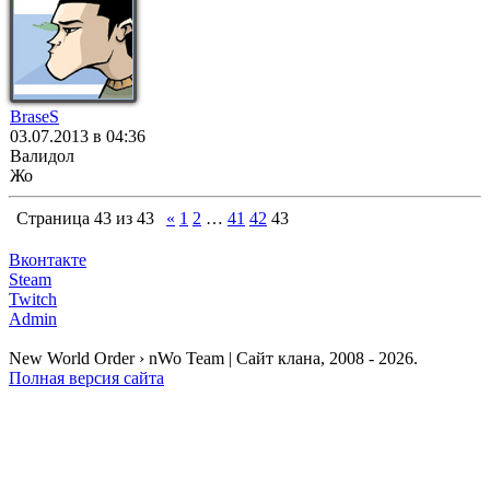
BraseS
03.07.2013 в 04:36
Валидол
Жо
Страница
43
из
43
«
1
2
…
41
42
43
Вконтакте
Steam
Twitch
Admin
New World Order › nWo Team | Сайт клана, 2008 - 2026.
Полная версия сайта