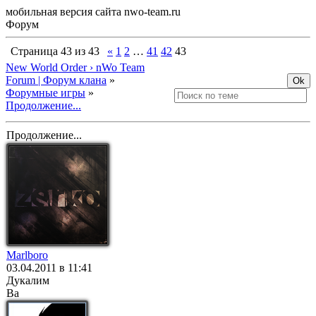
мобильная версия сайта nwo-team.ru
Форум
Страница
43
из
43
«
1
2
…
41
42
43
New World Order › nWo Team
Forum | Форум клана
»
Форумные игры
»
Продолжение...
Продолжение...
Marlboro
03.04.2011 в 11:41
Дукалим
Ва