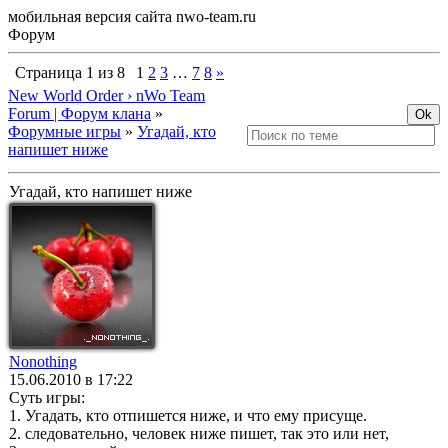
мобильная версия сайта nwo-team.ru
Форум
Страница
1
из
8
1
2
3
…
7
8
»
New World Order › nWo Team
Forum | Форум клана
»
Форумные игры
»
Угадай, кто
напишет ниже
Угадай, кто напишет ниже
Nonothing
15.06.2010 в 17:22
Суть игры:
1. Угадать, кто отпишется ниже, и что ему присуще.
2. следовательно, человек ниже пишет, так это или нет,