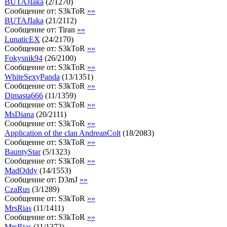
BUTAJIaka
(
2
/
1270
)
Сообщение от:
S3kToR
»»
BUTAJIaka
(
21
/
2112
)
Сообщение от:
Tiran
»»
LunaticEX
(
24
/
2170
)
Сообщение от:
S3kToR
»»
Fokysnik94
(
26
/
2100
)
Сообщение от:
S3kToR
»»
WhiteSexyPanda
(
13
/
1351
)
Сообщение от:
S3kToR
»»
Dimasta666
(
11
/
1359
)
Сообщение от:
S3kToR
»»
MsDiana
(
20
/
2111
)
Сообщение от:
S3kToR
»»
Application of the clan AndreanColt
(
18
/
2083
)
Сообщение от:
S3kToR
»»
BauntyStar
(
5
/
1323
)
Сообщение от:
S3kToR
»»
MadOddy
(
14
/
1553
)
Сообщение от:
D3mJ
»»
CzaRus
(
3
/
1289
)
Сообщение от:
S3kToR
»»
MrsRias
(
11
/
1411
)
Сообщение от:
S3kToR
»»
MrsRias
(
11
/
1372
)