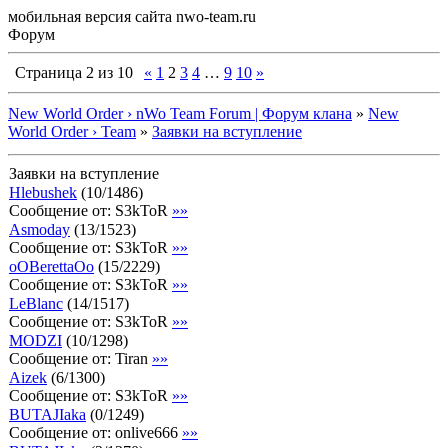
мобильная версия сайта nwo-team.ru
Форум
Страница
2
из
10
«
1
2
3
4
…
9
10
»
New World Order › nWo Team Forum | Форум клана
»
New
World Order › Team
»
Заявки на вступление
Заявки на вступление
Hlebushek
(
10
/
1486
)
Сообщение от:
S3kToR
»»
Asmoday
(
13
/
1523
)
Сообщение от:
S3kToR
»»
oOBerettaOo
(
15
/
2229
)
Сообщение от:
S3kToR
»»
LeBlanc
(
14
/
1517
)
Сообщение от:
S3kToR
»»
MODZI
(
10
/
1298
)
Сообщение от:
Tiran
»»
Aizek
(
6
/
1300
)
Сообщение от:
S3kToR
»»
BUTAJIaka
(
0
/
1249
)
Сообщение от:
onlive666
»»