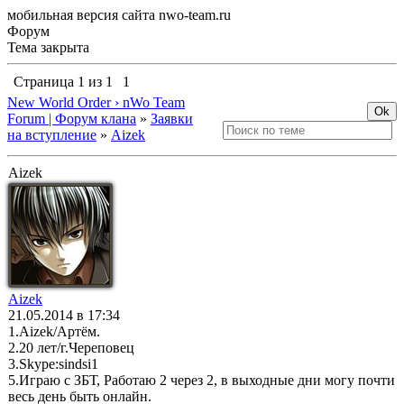
мобильная версия сайта nwo-team.ru
Форум
Тема закрыта
Страница
1
из
1
1
New World Order › nWo Team
Forum | Форум клана
»
Заявки
на вступление
»
Aizek
Aizek
Aizek
21.05.2014 в 17:34
1.Aizek/Артём.
2.20 лет/г.Череповец
3.Skype:sindsi1
5.Играю с ЗБТ, Работаю 2 через 2, в выходные дни могу почти
весь день быть онлайн.