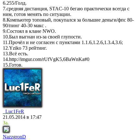
6.255/Голд.
7.средняя дистанция, STAC-10 бегаю практически всегда с
ним, готов менять по ситуации.
8.Компьютер топовый, покупался за большие деньги/фпс 80-
90/пинг 40-30 макс .
9.Состоял в клане NWO.
10.Был выгнан из-за своей глупости.
11.Прочёл и не согласен с пунктами 1.1.6,1.2.6,1.3.4,3.6;
12.Yziko 73 рейтинг.
13.Всё есть.
14.http://imgur.com/rUfVgK5,6BaWnKa#0
15.Готов.
_Luc1FeR
21.05.2014 в 17:47
За.
NazzgronD