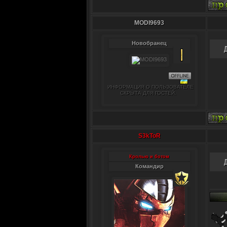
MODI9693
Новобранец
ИНФОРМАЦИЯ О ПОЛЬЗОВАТЕЛЕ
СКРЫТА ДЛЯ ГОСТЕЙ.
S3kToR
Кролью и ботом
Командир