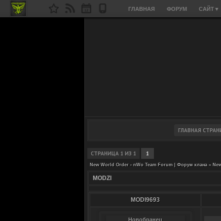
ГЛАВНАЯ
ФОРУМ
САЙТ
▼
СТРАНИЦА
1
ИЗ
1
1
New World Order › nWo Team Forum | Форум клана
»
New
MODZI
MODI9693
Новобранец