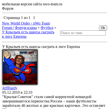
мобильная версия сайта nwo-team.ru
Форум
Страница
1
из
1
1
New World Order › nWo Team
Forum | Форум клана
»
Футбол
»
У Крыльев есть шансы сыграть
в лиге Европы
У Крыльев есть шансы сыграть в лиге Европы
JeffHardy
05.12.2010 в 22:33
"Крылья Советов" стали самой корректной командой
завершившегося первенства России – наши футболисты
заработали 46 желтых и две красных карточки. Это оставляет