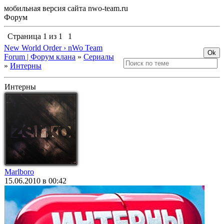
мобильная версия сайта nwo-team.ru
Форум
Страница
1
из
1
1
New World Order › nWo Team
Forum | Форум клана
»
Сериалы
»
Интерны
Интерны
Marlboro
15.06.2010 в 00:42