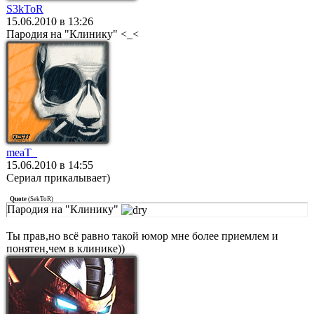
S3kToR
15.06.2010 в 13:26
Пародия на "Клинику" <_<
meaT_
15.06.2010 в 14:55
Сериал прикалывает)
Quote
(
SekToR
)
Пародия на "Клинику"
Ты прав,но всё равно такой юмор мне более приемлем и
понятен,чем в клинике))