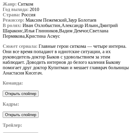
Жанр:
Cитком
Год выхода:
2010
Страна:
Россия
Режиссер:
Максим Пежемский,Заур Болотаев
В ролях:
Иван Охлобыстин,Александр Ильин,Дмитрий
Шаракоис,Илья Глинников,Вадим Демчог,Светлана
Пермякова,Кристина Асмус
Сюжет сериала:
Главные герои ситкома — четыре интерна.
Они все время попадают в идиотские ситуации, а их
руководитель доктор Быков с удовольствием за этим
наблюдает. Доводить интернов до белого каления Быкову
помогает друг доктор Купитман и мешает главврач больницы
Анастасия Кисегач.
Команда:
Кадры:
Трейлер: