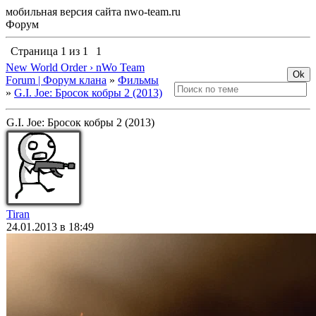
мобильная версия сайта nwo-team.ru
Форум
Страница
1
из
1
1
New World Order › nWo Team
Forum | Форум клана
»
Фильмы
»
G.I. Joe: Бросок кобры 2 (2013)
G.I. Joe: Бросок кобры 2 (2013)
Tiran
24.01.2013 в 18:49