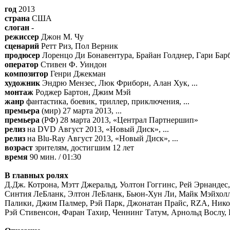
год
2013
страна
США
слоган
-
режиссер
Джон М. Чу
сценарий
Ретт Риз, Пол Верник
продюсер
Лоренцо Ди Бонавентура, Брайан Голднер, Гари Барбе
оператор
Стивен Ф. Уиндон
композитор
Генри Джекман
художник
Эндрю Мензес, Люк Фриборн, Алан Хук, ...
монтаж
Роджер Бартон, Джим Мэй
жанр
фантастика, боевик, триллер, приключения, ...
премьера
(мир) 27 марта 2013, ...
премьера
(РФ) 28 марта 2013, «Централ Партнершип»
релиз
на DVD Август 2013, «Новый Диск», ...
релиз
на Blu-Ray Август 2013, «Новый Диск», ...
возраст
зрителям, достигшим 12 лет
время
90 мин. / 01:30
В главных ролях
Д.Дж. Котрона, Мэтт Джеральд, Уолтон Гоггинс, Рей Эрнанде
Синтия ЛеБланк, Элтон ЛеБланк, Бьюн-Хун Ли, Майк Мэйхолл
Палики, Джим Палмер, Рэй Парк, Джонатан Прайс, RZA, Нико
Рэй Стивенсон, Фаран Тахир, Ченнинг Татум, Арнольд Вослу,