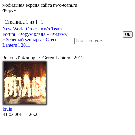
мобильная версия сайта nwo-team.ru
Форум
Страница
1
из
1
1
New World Order › nWo Team
Forum | Форум клана
»
Фильмы
»
Зеленый Фонарь ~ Green
Lantern l 2011
Зеленый Фонарь ~ Green Lantern l 2011
brain
31.03.2011 в 20:25