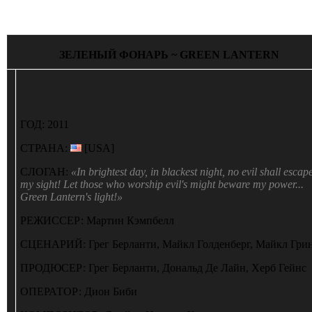
ЗЕЛЕНЫЙ ФОНАРЬ ~
GREEN LANTERN
ГОД:
2011
СТРАНА:
[USA]
СЛОГАН:
«In brightest day, in blackest night, no evil shall escap
my sight! Let those who worship evil's might beware my power...
Green Lantern's light!»
РЕЖИССЕР:
Мартин Кэмпбелл
СЦЕНАРИЙ:
Грег Берланти, Майкл Голденберг, Майкл Гри
ПРОДЮСЕР:
Грег Берланти, Дональд Де Лайн, Херб Гейнс
ОПЕРАТОР:
Дион Биби