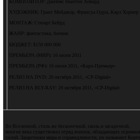
КОМПОЗИТОР:
Джеймс Ньютон Ховард
ХУДОЖНИК:
Грант Мейджор, Франсуа Одуи, Карл Хорнер
МОНТАЖ:
Стюарт Бейрд
ЖАНР:
фантастика, боевик
БЮДЖЕТ:
$150 000 000
ПРЕМЬЕРА (МИР):
16 июня 2011
ПРЕМЬЕРА (РФ):
16 июня 2011, «Каро-Премьер»
РЕЛИЗ НА DVD:
20 октября 2011, «CP-Digital»
РЕЛИЗ НА BLY-RAY:
20 октября 2011, «CP-Digital»
Во Вселенной, столь же бесконечной, сколь и загадочной,
многие века существовал отряд воинов, обладающих огромно
силой. Защитники мира и справедливости, их называют Корп