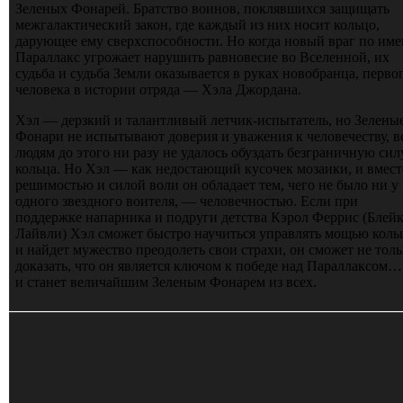
Зеленых Фонарей. Братство воинов, поклявшихся защищать
межгалактический закон, где каждый из них носит кольцо,
дарующее ему сверхспособности. Но когда новый враг по им
Параллакс угрожает нарушить равновесие во Вселенной, их
судьба и судьба Земли оказывается в руках новобранца, перво
человека в истории отряда — Хэла Джордана.
Хэл — дерзкий и талантливый летчик-испытатель, но Зелены
Фонари не испытывают доверия и уважения к человечеству, в
людям до этого ни разу не удалось обуздать безграничную сил
кольца. Но Хэл — как недостающий кусочек мозаики, и вмест
решимостью и силой воли он обладает тем, чего не было ни у
одного звездного воителя, — человечностью. Если при
поддержке напарника и подруги детства Кэрол Феррис (Блей
Лайвли) Хэл сможет быстро научиться управлять мощью коль
и найдет мужество преодолеть свои страхи, он сможет не толь
доказать, что он является ключом к победе над Параллаксом…
и станет величайшим Зеленым Фонарем из всех.