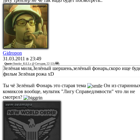
))Ну трейлер не че так надо будет посмотреть..
Gidropon
31.03.2011 в 23:49
Quote
(
Smoke_KiLLs @ Сегодня, 22:53)
)
Зелёная миля,Зелёный шершень,зелёный фонарь,скоро ище буд
фильм Зелёная рожа xD
Ты чё Зелёный Фонарь это старая тема
Он из старинны
комиксов вообще, мультик "Лигу Справедлмвости" что ли не
смотрел?