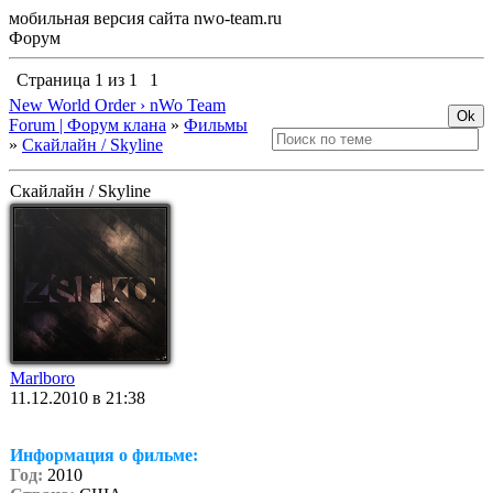
мобильная версия сайта nwo-team.ru
Форум
Страница
1
из
1
1
New World Order › nWo Team
Forum | Форум клана
»
Фильмы
»
Скайлайн / Skyline
Скайлайн / Skyline
Marlboro
11.12.2010 в 21:38
Информация о фильме:
Год:
2010