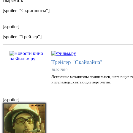
тварями.ъ
[spoiler="Скриншоты"]
[/spoiler]
[spoiler="Трейлер"]
Трейлер "Скайлайна"
30.09.2010
Летающие механизмы пришельцев, шагающие ги
и щупальца, хватающие вертолеты.
[/spoiler]