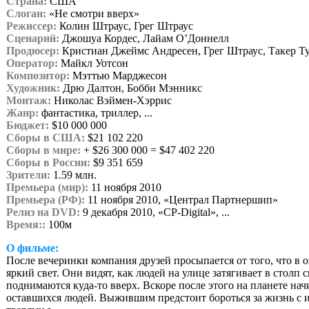
Страна:
США
Слоган:
«Не смотри вверх»
Режиссер:
Колин Штраус, Грег Штраус
Сценарий:
Джошуа Кордес, Лайам О’Доннелл
Продюсер:
Кристиан Джеймс Андресен, Грег Штраус, Такер Тул
Оператор:
Майкл Уотсон
Композитор:
Мэттью Марджесон
Художник:
Дрю Далтон, Бобби Мэнникс
Монтаж:
Николас Вэймен-Хэррис
Жанр:
фантастика, триллер, ...
Бюджет:
$10 000 000
Сборы в США:
$21 102 220
Сборы в мире:
+ $26 300 000 = $47 402 220
Сборы в России:
$9 351 659
Зрители:
1.59 млн.
Премьера (мир):
11 ноября 2010
Премьера (РФ):
11 ноября 2010, «Централ Партнершип»
Релиз на DVD:
9 декабря 2010, «CP-Digital», ...
Время::
100м
О фильме:
После вечеринки компания друзей просыпается от того, что в о
яркий свет. Они видят, как людей на улице затягивает в столп с
поднимаются куда-то вверх. Вскоре после этого на планете нач
оставшихся людей. Выжившим предстоит бороться за жизнь с