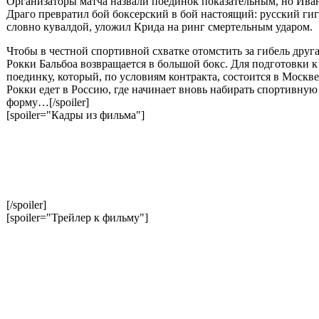
Организаторы матча назвали поединок показательным, но Ива
Драго превратил бой боксерский в бой настоящий: русский гиг
словно кувалдой, уложил Крида на ринг смертельным ударом.
Чтобы в честной спортивной схватке отомстить за гибель друга
Рокки Бальбоа возвращается в большой бокс. Для подготовки к
поединку, который, по условиям контракта, состоится в Москве
Рокки едет в Россию, где начинает вновь набирать спортивную
форму…[/spoiler]
[spoiler="Кадры из фильма"]
[/spoiler]
[spoiler="Трейлер к фильму"]