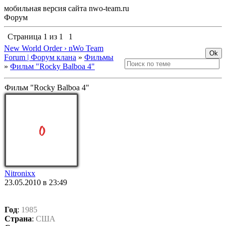
мобильная версия сайта nwo-team.ru
Форум
Страница
1
из
1
1
New World Order › nWo Team
Forum | Форум клана
»
Фильмы
»
Фильм "Rocky Balboa 4"
Фильм "Rocky Balboa 4"
Nitronixx
23.05.2010 в 23:49
Год
:
1985
Страна
:
США