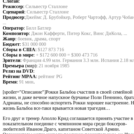
Слоган
:
«Get ready for the next world war.»
Режиссер
:
Сильвестр Сталлоне
Сценарий
:
Сильвестр Сталлоне
Продюсер
:
Джеймс Д. Брубэйкер, Роберт Чартофф, Артур Чоба
...
Оператор
:
Билл Батлер
Композитор
:
Джон Кафферти, Питер Кокс, Винс ДиКола, ...
Жанр
:
боевик, драма, спорт
Бюджет
:
$31 000 000
Сборы в США
:
$127 873 716
Сборы в мире
:
+ $172 600 000 = $300 473 716
Зрители
:
Франция 4.99 млн. Германия 3.3 млн. Испания 2.18 м
Премьера
(мир):
21 ноября 1985
Релиз на DVD
:
24 сентября 2009, «Двадцатый Век Фокс СНГ»
Рейтинг MPAA
:
рейтинг PG
Время
:
91 мин
.
[spoiler="Описание"]Рокки Бальбоа счастлив в своей семейной
жизни, и даже вечное напускное бурчанье Поли Пеннино, брат
Адрианы, не способно испортить Рокки хорошее настроение. Н
жизнь Бальбоа все-таки врывается новая трагедия…
Его друг и тренер Аполло Крид соглашается принять участие в
показательном поединке с чемпионом мира среди боксеров-
любителей Иваном Драго, капитаном Советской Армии.