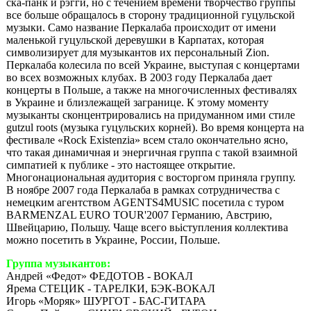
ска-панк и рэгги, но с течением времени творчество группы
все больше обращалось в сторону традиционной гуцульской
музыки. Само название Перкалаба происходит от имени
маленькой гуцульской деревушки в Карпатах, которая
символизирует для музыкантов их персональный Zion.
Перкалаба колесила по всей Украине, выступая с концертами
во всех возможных клубах. В 2003 году Перкалаба дает
концерты в Польше, а также на многочисленных фестивалях
в Украине и близлежащей загранице. К этому моменту
музыканты сконцентрировались на придуманном ими стиле
gutzul roots (музыка гуцульских корней). Во время концерта на
фестивале «Rock Existenzia» всем стало окончательно ясно,
что такая динамичная и энергичная группа с такой взаимной
симпатией к публике - это настоящее открытие.
Многонациональная аудитория с восторгом приняла группу.
В ноябре 2007 года Перкалаба в рамках сотрудничества с
немецким агентством AGENTS4MUSIC посетила с туром
BARMENZAL EURO TOUR'2007 Германию, Австрию,
Швейцарию, Польшу. Чаще всего вьіступления коллектива
можно посетить в Украине, России, Польше.
Группа музыкантов:
Андрей «Федот» ФЕДОТОВ - ВОКАЛ
Ярема СТЕЦИК - ТАРЕЛКИ, БЭК-ВОКАЛ
Игорь «Моряк» ШУРГОТ - БАС-ГИТАРА