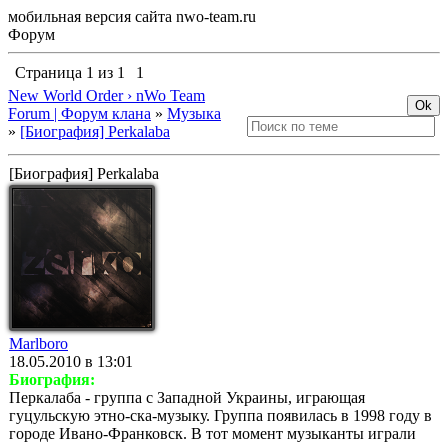
мобильная версия сайта nwo-team.ru
Форум
Страница
1
из
1
1
New World Order › nWo Team
Forum | Форум клана
»
Музыка
»
[Биография] Perkalaba
[Биография] Perkalaba
Marlboro
18.05.2010 в 13:01
Биография:
Перкалаба - группа с Западной Украины, играющая
гуцульскую этно-ска-музыку. Группа появилась в 1998 году в
городе Ивано-Франковск. В тот момент музыканты играли