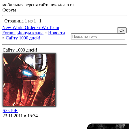
мобильная версия сайта nwo-team.ru
Форум
Страница
1
из
1
1
New World Order › nWo Team
Forum | Форум клана
»
Новости
»
Сайту 1000 дней!
Сайту 1000 дней!
S3kToR
23.11.2011 в 15:34