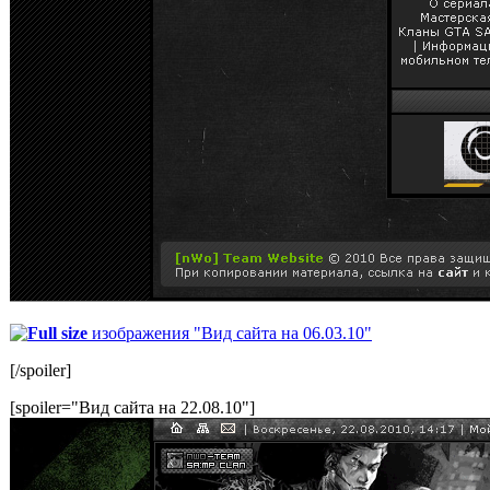
Full size
изображения "Вид сайта на 06.03.10"
[/spoiler]
[spoiler="Вид сайта на 22.08.10"]