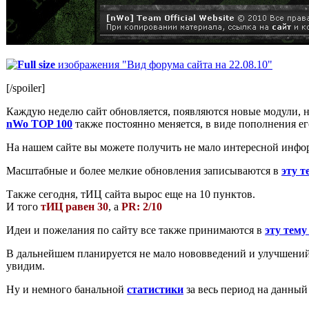
Full size
изображения "Вид форума сайта на 22.08.10"
[/spoiler]
Каждую неделю сайт обновляется, появляются новые модули, 
nWo TOP 100
также постоянно меняется, в виде пополнения ег
На нашем сайте вы можете получить не мало интересной информ
Масштабные и более мелкие обновления записываются в
эту т
Также сегодня, тИЦ сайта вырос еще на 10 пунктов.
И того
тИЦ равен 30
, а
PR: 2/10
Идеи и пожелания по сайту все также принимаются в
эту тему
В дальнейшем планируется не мало нововведений и улучшений са
увидим.
Ну и немного банальной
статистики
за весь период на данный