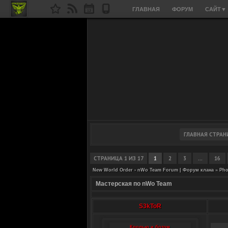
ГЛАВНАЯ
ФОРУМ
САЙТ
▼
СТРАНИЦА
1
ИЗ
17
1
2
3
…
16
New World Order › nWo Team Forum | Форум клана
»
Pho
Мастерская по nWo Team
S3kToR
Кролью и ботом