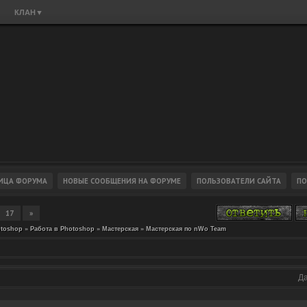
КЛАН
▼
17
»
toshop
»
Работа в Photoshop
»
Мастерская
»
Мастерская по nWo Team
Да