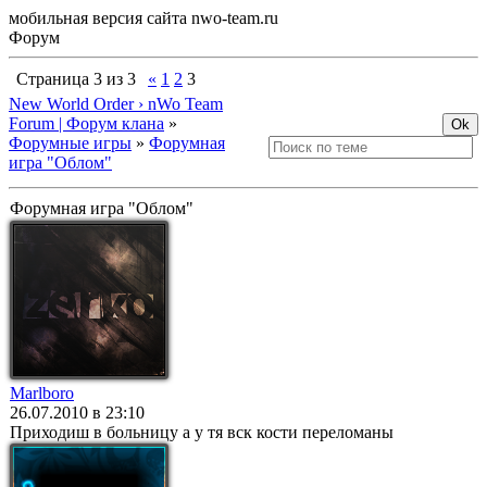
мобильная версия сайта nwo-team.ru
Форум
Страница
3
из
3
«
1
2
3
New World Order › nWo Team
Forum | Форум клана
»
Форумные игры
»
Форумная
игра "Облом"
Форумная игра "Облом"
Marlboro
26.07.2010 в 23:10
Приходиш в больницу а у тя вск кости переломаны