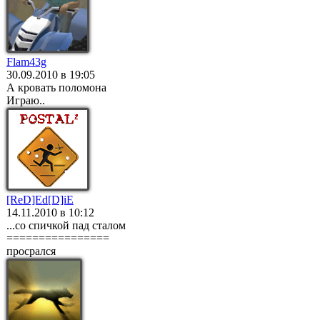
Flam43g
30.09.2010 в 19:05
А кровать поломона
Играю..
[ReD]Ed[D]iE
14.11.2010 в 10:12
...со спичкой пад сталом
================
просрался