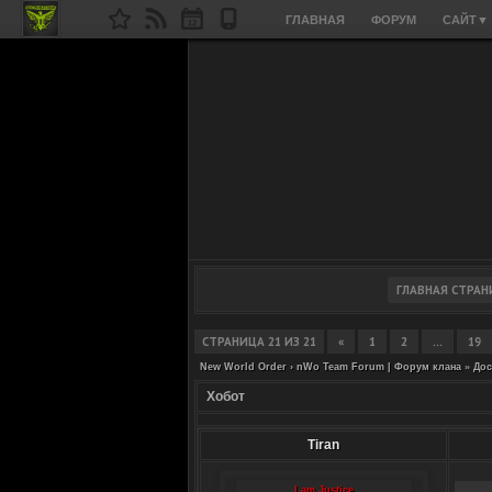
ГЛАВНАЯ
ФОРУМ
САЙТ
▼
СТРАНИЦА
21
ИЗ
21
«
1
2
…
19
New World Order › nWo Team Forum | Форум клана
»
Дос
Хобот
Tiran
I am Justice