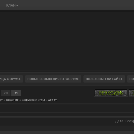
КЛАН
▼
20
21
уг
»
Общение
»
Форумные игры
»
Хобот
Дата: Воск