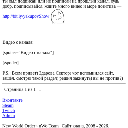
ты был подписан или не подписан на прошлый канал, будь
добр, подписывайся, ждите много видео и море позитива —
http://bit.ly/yakupovShow
Видео с канала:
[spoiler="Видео с канала"]
[/spoiler]
P.S.: Всем привет) Здарова Сектор) чот вспомнился сайт,
зашёл, смотрю такой раздел) решил закинуть) вы не против?)
Страница
1
из
1
1
Вконтакте
Steam
Twitch
Admin
New World Order › nWo Team | Сайт клана, 2008 - 2026.