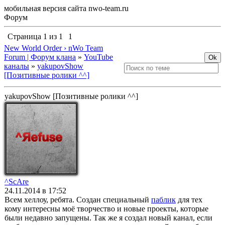
мобильная версия сайта nwo-team.ru
Форум
Страница
1
из
1
1
New World Order › nWo Team
Forum | Форум клана
»
YouTube
каналы
»
yakupovShow
[Позитивные ролики ^^]
yakupovShow [Позитивные ролики ^^]
^ScAre
24.11.2014 в 17:52
Всем хеллоу, ребята. Создан специальный
паблик
для тех
кому интересны моё творчество и новые проекты, которые
были недавно запущены. Так же я создал новый канал, если