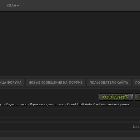
КЛАН
▼
уг
»
Видеоролики
»
Игровые видеоролики
»
Grand Theft Auto V — Геймплейный ролик
Дат