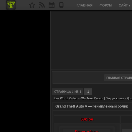
ГЛАВНАЯ
ФОРУМ
САЙТ
▼
СТРАНИЦА
1
ИЗ
1
1
New World Order › nWo Team Forum | Форум клана
»
Дос
Grand Theft Auto V — Геймплейный ролик
S3kToR
Кролью и ботом