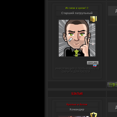
Из гнязи в крязи! ©
Старший патрульный
ИНФОРМАЦИЯ О ПОЛЬЗОВАТЕЛЕ
СКРЫТА ДЛЯ ГОСТЕЙ.
S3kToR
Кролью и ботом
Командир