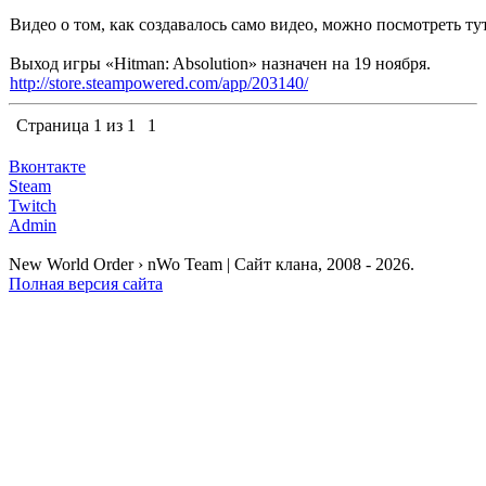
Видео о том, как создавалось само видео, можно посмотреть ту
Выход игры «Hitman: Absolution» назначен на 19 ноября.
http://store.steampowered.com/app/203140/
Страница
1
из
1
1
Вконтакте
Steam
Twitch
Admin
New World Order › nWo Team | Сайт клана, 2008 - 2026.
Полная версия сайта