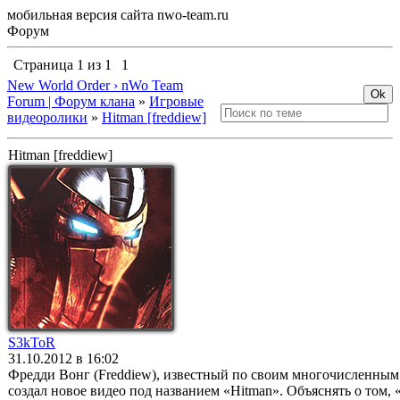
мобильная версия сайта nwo-team.ru
Форум
Страница
1
из
1
1
New World Order › nWo Team
Forum | Форум клана
»
Игровые
видеоролики
»
Hitman [freddiew]
Hitman [freddiew]
S3kToR
31.10.2012 в 16:02
Фредди Вонг (Freddiew), известный по своим многочисленным
создал новое видео под названием «Hitman». Объяснять о том, 