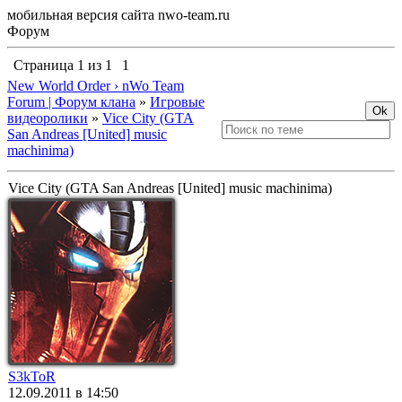
мобильная версия сайта nwo-team.ru
Форум
Страница
1
из
1
1
New World Order › nWo Team
Forum | Форум клана
»
Игровые
видеоролики
»
Vice City (GTA
San Andreas [United] music
machinima)
Vice City (GTA San Andreas [United] music machinima)
S3kToR
12.09.2011 в 14:50