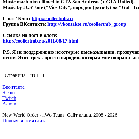
Music machinima filmed in GTA San Andreas (+ GTA United).
Music by JUSTone ("Vice City", пародия (parody) на "Guf - Ic
Сайт / Блог:
http://coollertmb.ru
Группа ВКонтакте:
http://vkontakte.ru/coollertmb_group
Ссылка на пост в блоге:
http://coollertmb.ru/2011/08/17.html
P.S. Я не поддерживаю некоторые высказывания, прозвуча
песни. Этот трек - просто пародия, которая мне понравилась
Страница
1
из
1
1
Вконтакте
Steam
Twitch
Admin
New World Order › nWo Team | Сайт клана, 2008 - 2026.
Полная версия сайта