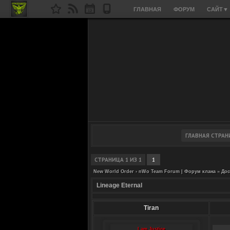
ГЛАВНАЯ
ФОРУМ
САЙТ
▼
СТРАНИЦА
1
ИЗ
1
1
New World Order › nWo Team Forum | Форум клана
»
Дос
Lineage Eternal
Tiran
I am Justice