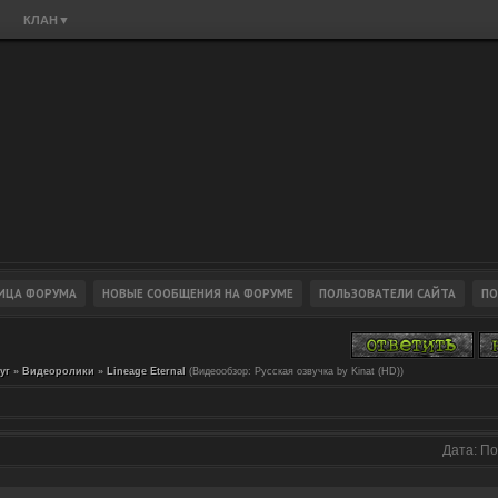
КЛАН
▼
уг
»
Видеоролики
»
Lineage Eternal
(Видеообзор: Русская озвучка by Kinat (HD))
Дата: По