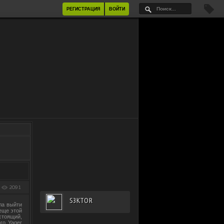
РЕГИСТРАЦИЯ
ВОЙТИ
2091
S3KTOR
ла выйти
 еще этой
стоящий,
го Yager