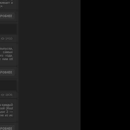
 кивает и
».
1410
ыпуски,
з самых
о года.
с ним об
1806
а каждый
рой (Red
Cause 2 —
 не из их