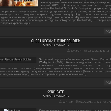
взяли дополнительное время на полировку и выпустят
весной 2012-го. К несчастью для них, за это вре
выйти Uncharted 3: Drake’s Deception: продюсеры S
се нормальные люди, в приватной беседе громко восторгаются им, но на самом деле
тайком протыкают спицами фигурки сотрудников Naughty Dog — после знаменитого 
 удивить кого-то шутером про песок будет очень сложно. «Ну ничего, сейчас мы пок
о время настоящей песчаной бури, и тогда вы забудете про Uncharted», — говорит пр
ет первый уровень игры.
GHOST RECON: FUTURE SOLDIER
PC ИГРЫ » В РАЗРАБОТКЕ
S3KTOR
22.10.2011, 13:16
За первый год разработки наследник Ghost Recon: 
Warfighter 2 (2007) обзавелся видом от третьего лица
солнечный мексиканский сеттинг на сум
окалиптические пейзажи (раздираемая гражданской войной Россия после глоб
ния) и оснастил группу спецназовцев мощными экзоскелетами (больше всего в ран
ял могучий коммандос, на спине которого был установлен миномет).
SYNDICATE
PC ИГРЫ » В РАЗРАБОТКЕ
S3KTOR
08.10.2011, 14:02
17
Совсем недавно подтвердился наконец-то слух, котор