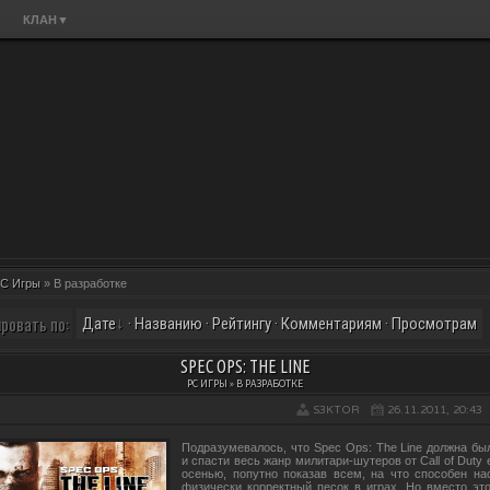
КЛАН
▼
C Игры
» В разработке
ровать по:
Дате
·
Названию
·
Рейтингу
·
Комментариям
·
Просмотрам
SPEC OPS: THE LINE
PC ИГРЫ » В РАЗРАБОТКЕ
S3KTOR
26.11.2011, 20:43
Подразумевалось, что Spec Ops: The Line должна бы
и спасти весь жанр милитари-шутеров от Call of Duty
осенью, попутно показав всем, на что способен на
физически корректный песок в играх. Но вместо это