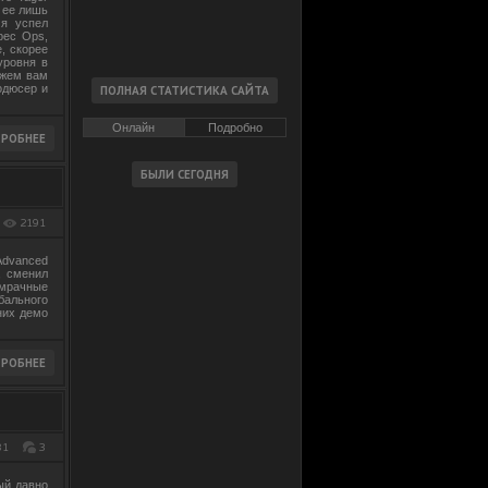
 ее лишь
мя успел
pec Ops,
, скорее
уровня в
ажем вам
одюсер и
Онлайн
Подробно
2191
Advanced
, сменил
рачные
ального
них демо
81
3
ый давно