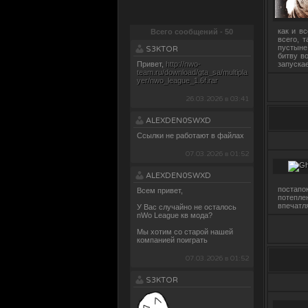
как и в
Всего сообщений - 50
всего, 
пустыне
S3KTOR
битву в
Привет,
http://nwo-
запуска
team.ru/download/gta_sa/multipla
yer/nwo_league_1.6f.rar
26.03.2026 в 03:41
ALEXDEN0SWXD
Ссылки не работают в файлах
07.03.2026 в 01:52
ALEXDEN0SWXD
постап
Всем привет,
потепле
впечатл
У Вас случайно не осталось
nWo Leaguе кв мода?
Мы хотим со старой нашей
компанией поиграть
07.03.2026 в 01:52
S3KTOR