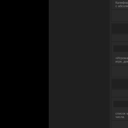
Странно что помню даже
Калифорн
пароль)
с абсол
20.02.2023 в 22:21
S3KTOR
Cyr4x
, походу забыл пароль от
старого акка?)
23.11.2022 в 15:02
CYR4X
но на самом деле больше
«Игрома
11.11.2022 в 23:40
игре, до
CYR4X
ВЫ ЗДЕСЬ19-Й ДЕНЬ
11.11.2022 в 23:39
S3KTOR
ВЫ ЗДЕСЬ 4886-Й ДЕНЬ
15.07.2022 в 13:08
список м
JUMP
числа.
ВЫ ЗДЕСЬ 4819-Й ДЕНЬ