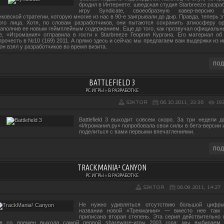
бродил в Интернете: шведская студия Starbreeze разра
игру Syndicate, своеобразную кавер-версию а
ковской стратегии, которую многие из нас в 90-е заигрывали до дыр. Правда, теперь 
ого лица. Хотя, по словам разработчиков, они пытаются сохранить атмосферу ор
наполнив ее новым геймплейным содержанием. Еще до того, как прозвучал официальн
te, «Игромания» отправила в гости к Starbreeze Георгия Кургана. Его материал об
прочесть в №10 (169) 2011. А прямо здесь и сейчас мы предлагаем вам выдержки из и
он взял у разработчиков во время визита.
BATTLEFIELD 3
PC ИГРЫ » В РАЗРАБОТКЕ
S3KTOR
06.10.2011, 23:36
19
Battlefield 3 выходит совсем скоро. За три недели д
«Игромания.ру» попробовала свои силы в бета-версии 
поделиться с вами первыми впечатлениями.
TRACKMANIA² CANYON
PC ИГРЫ » В РАЗРАБОТКЕ
S3KTOR
06.09.2011, 14:27
Не нужно удивляться отсутствию большой цифр
названии новой «Трекмании» — вместо нее там 
приписана вторая степень. Эта серия действительно 
ся со времен выхода самой первой shareware-игры 2003 года: мы выбираем 