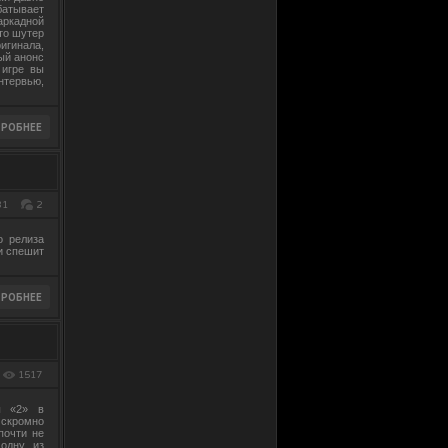
батывает
ркадной
это шутер
игинала,
ый анонс
 игре вы
нтервью,
31
2
о релиза
и спешит
1517
ы «2» в
скромно
почти не
одну из