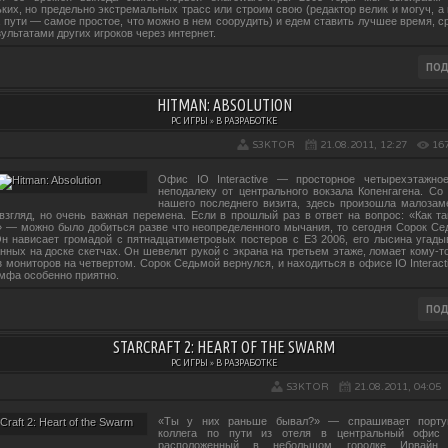
ьких, но предельно экстремальных трасс или строим свою (редактор велик и могуч, а
а пути — самое простое, что можно в нем соорудить) и едем ставить лучшее время, с
зультатами других игроков через интернет.
HITMAN: ABSOLUTION
PC ИГРЫ » В РАЗРАБОТКЕ
S3KTOR
21.08.2011, 12:27
16
Офис IO Interactive — просторное четырехэтажно
неподалеку от центрального вокзала Копенгагена. Со
нашего последнего визита, здесь произошла малозам
взгляд, но очень важная перемена. Если в прошлый раз в ответ на вопрос: «Как т
» — можно было добиться разве что неопределенного мычания, то сегодня Сорок С
Он нависает громадой с пятнадцатиметровых постеров с Е3 2006, его лысина угады
нных на доске скетчах. Он шевелит рукой с экрана на третьем этаже, ломает кому-т
 мониторов на четвертом. Сорок Седьмой вернулся, и находиться в офисе IO Interact
умфа особенно приятно.
STARCRAFT 2: HEART OF THE SWARM
PC ИГРЫ » В РАЗРАБОТКЕ
S3KTOR
21.08.2011, 04:05
«Ты у них раньше бывал?» — спрашивает португ
коллега по пути из отеля в центральный офис Bl
расположенный в небольшом городке Ирвайн