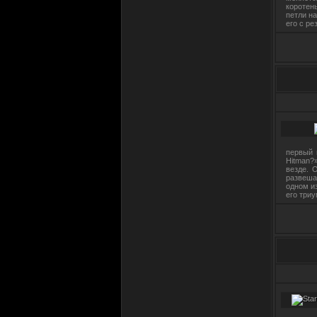
существует, так же как и клан))
коротен
петли н
07.11.2025 в 17:42
его с ре
BEZUMIE
Вы здесь 5125-й день.
Ностальгия прям)) Всем
привет!!
11.12.2024 в 12:24
S3KTOR
Вы здесь 5730-й день
05.11.2024 в 20:49
первый 
Hitman?
везде. 
SPARCO
развеша
одном из
Вы здесь 5652-й день
его три
12.09.2024 в 09:09
S3KTOR
CaYeN™
, такое не забывается)
16.03.2023 в 16:07
CAYEN™
4727 день, словно это было
вчера)