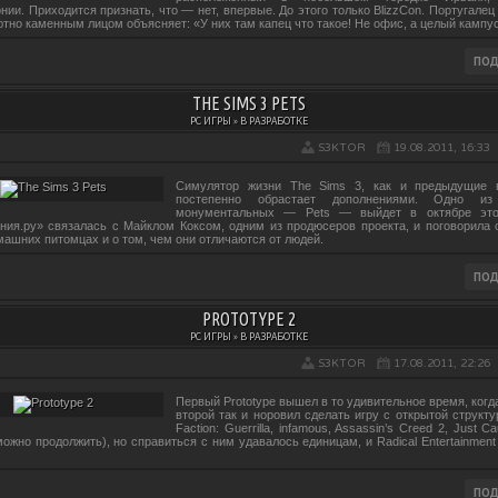
ии. Приходится признать, что — нет, впервые. До этого только BlizzCon. Португалец
ютно каменным лицом объясняет: «У них там капец что такое! Не офис, а целый кампус
THE SIMS 3 PETS
PC ИГРЫ » В РАЗРАБОТКЕ
S3KTOR
19.08.2011, 16:33
Симулятор жизни The Sims 3, как и предыдущие в
постепенно обрастает дополнениями. Одно и
монументальных — Pets — выйдет в октябре этог
ния.ру» связалась с Майклом Коксом, одним из продюсеров проекта, и поговорила 
машних питомцах и о том, чем они отличаются от людей.
PROTOTYPE 2
PC ИГРЫ » В РАЗРАБОТКЕ
S3KTOR
17.08.2011, 22:26
Первый Prototype вышел в то удивительное время, когд
второй так и норовил сделать игру с открытой структу
Faction: Guerrilla, infamous, Assassin’s Creed 2, Just 
ожно продолжить), но справиться с ним удавалось единицам, и Radical Entertainment