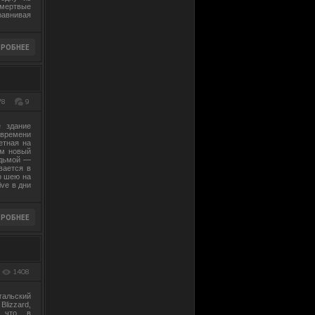
 мертвые
равнивая
78
9
е здание
 времени
етная на
ам новый
едьмой —
вается в
о шею на
ive в дни
1408
альский
izzard,
, что в