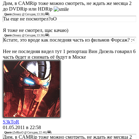
Дим, в CAMRip тоже можно смотреть, не ждать же месяца 2
до DVDRip или HDRip
Quote
(
Steany @ Сегодня, 13:36)
)
Ты еще не посмотрел?оО
Я тоже не смотрел, щас качаю)
Quote
(
Steany @ Сегодня, 13:36)
)
Кстате, это вроде как последняя часть из фильмов Форсаж? :<
Нее не последняя видел тут 1 репорташ Вин Дизель говарил 6
часть будет и снимать её будут в Моске
S3kToR
01.05.2011 в 22:58
Quote
(
ZeRkoO @ Сегодня, 22:46)
)
Дим, в CAMRip тоже можно смотреть, не ждать же месяца 2