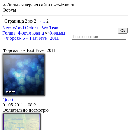
мобильная версия сайта nwo-team.ru
Форум
Страница
2
из
2
«
1
2
New World Order › nWo Team
Forum | Форум клана
»
Фильмы
»
Форсаж 5 ~ Fast Five | 2011
Форсаж 5 ~ Fast Five | 2011
Quest
01.05.2011 в 08:21
Обязательно посмотрю