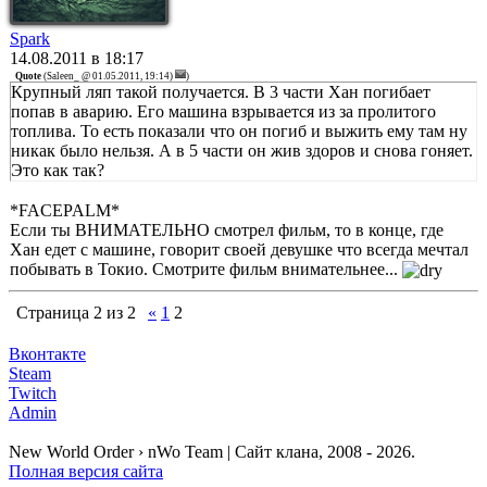
Spark
14.08.2011 в 18:17
Quote
(
Saleen_ @ 01.05.2011, 19:14)
)
Крупный ляп такой получается. В 3 части Хан погибает
попав в аварию. Его машина взрывается из за пролитого
топлива. То есть показали что он погиб и выжить ему там ну
никак было нельзя. А в 5 части он жив здоров и снова гоняет.
Это как так?
*FACEPALM*
Если ты ВНИМАТЕЛЬНО смотрел фильм, то в конце, где
Хан едет с машине, говорит своей девушке что всегда мечтал
побывать в Токио. Смотрите фильм внимательнее...
Страница
2
из
2
«
1
2
Вконтакте
Steam
Twitch
Admin
New World Order › nWo Team | Сайт клана, 2008 - 2026.
Полная версия сайта