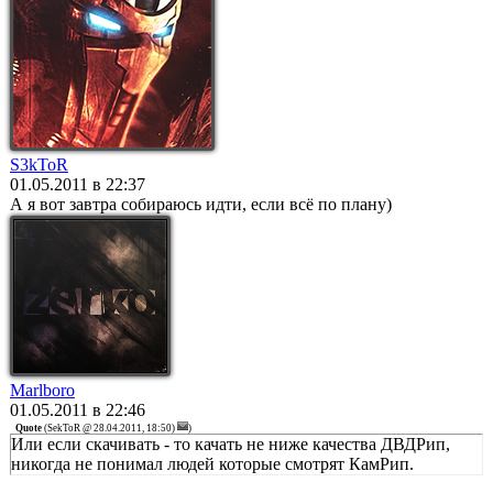
S3kToR
01.05.2011 в 22:37
А я вот завтра собираюсь идти, если всё по плану)
Marlboro
01.05.2011 в 22:46
Quote
(
SekToR @ 28.04.2011, 18:50)
)
Или если скачивать - то качать не ниже качества ДВДРип,
никогда не понимал людей которые смотрят КамРип.