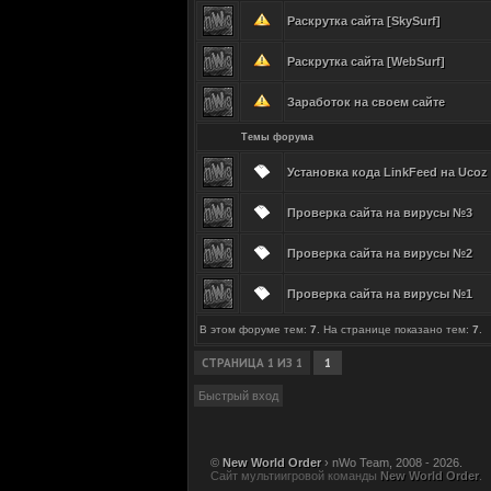
Раскрутка сайта [SkySurf]
Раскрутка сайта [WebSurf]
Заработок на своем сайте
Темы форума
Установка кода LinkFeed на Ucoz
Проверка сайта на вирусы №3
Проверка сайта на вирусы №2
Проверка сайта на вирусы №1
В этом форуме тем:
7
. На странице показано тем:
7
.
СТРАНИЦА
1
ИЗ
1
1
©
New World Order
› nWo Team, 2008 - 2026.
Сайт мультиигровой команды
New World Order
.