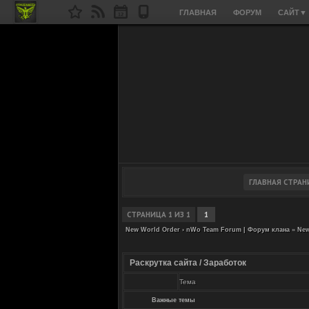
ГЛАВНАЯ
ФОРУМ
САЙТ
▼
СТРАНИЦА
1
ИЗ
1
1
New World Order › nWo Team Forum | Форум клана
»
New
Раскрутка сайта / Заработок
Тема
Важные темы