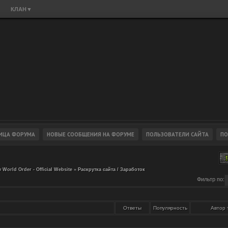
КЛАН
▼
 World Order - Official Website
»
Раскрутка сайта / Заработок
Фильтр по:
Ответы
Популярность
Автор