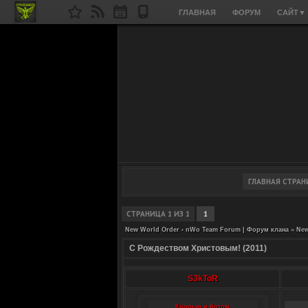
ГЛАВНАЯ
ФОРУМ
САЙТ
▼
СТРАНИЦА
1
ИЗ
1
1
New World Order › nWo Team Forum | Форум клана
»
New
С Рождеством Христовым! (2011)
S3kToR
Кролью и ботом