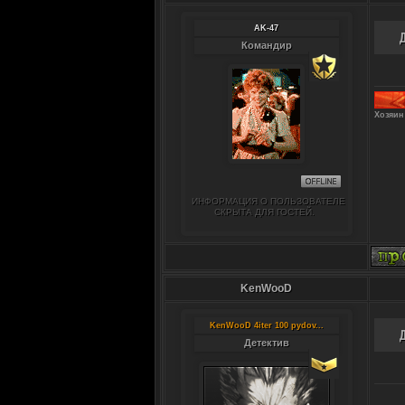
AK-47
Командир
Хозяин
ИНФОРМАЦИЯ О ПОЛЬЗОВАТЕЛЕ
СКРЫТА ДЛЯ ГОСТЕЙ.
KenWooD
KenWooD 4iter 100 pydov...
Детектив