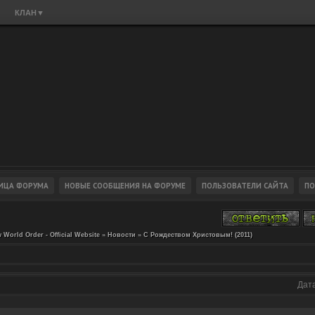
КЛАН
▼
 World Order - Official Website
»
Новости
»
С Рождеством Христовым! (2011)
Дата