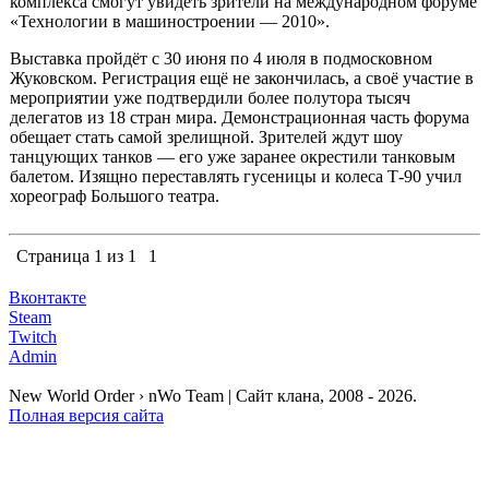
комплекса смогут увидеть зрители на международном форуме
«Технологии в машиностроении — 2010».
Выставка пройдёт с 30 июня по 4 июля в подмосковном
Жуковском. Регистрация ещё не закончилась, а своё участие в
мероприятии уже подтвердили более полутора тысяч
делегатов из 18 стран мира. Демонстрационная часть форума
обещает стать самой зрелищной. Зрителей ждут шоу
танцующих танков — его уже заранее окрестили танковым
балетом. Изящно переставлять гусеницы и колеса Т-90 учил
хореограф Большого театра.
Страница
1
из
1
1
Вконтакте
Steam
Twitch
Admin
New World Order › nWo Team | Сайт клана, 2008 - 2026.
Полная версия сайта