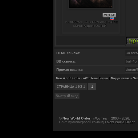
ИНФОРМАЦИЯ О ПОЛЬЗОВАТЕЛЕ
СКРЫТА ДЛЯ ГОСТЕЙ.
HTML ссылка:
BB ссылка:
Прямая ссылка:
New World Order › nWo Team Forum | Форум клана
»
New
СТРАНИЦА
1
ИЗ
1
1
©
New World Order
› nWo Team, 2008 - 2026.
Сайт мультиигровой команды
New World Order
.