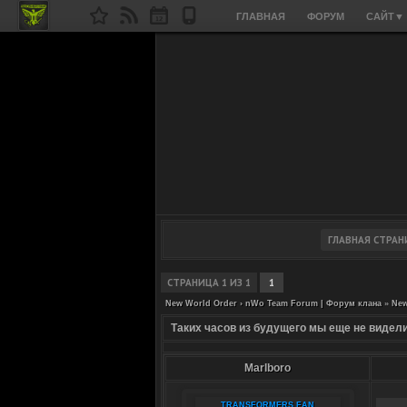
ГЛАВНАЯ
ФОРУМ
САЙТ
▼
СТРАНИЦА
1
ИЗ
1
1
New World Order › nWo Team Forum | Форум клана
»
New
Таких часов из будущего мы еще не видел
Marlboro
TRANSFORMERS FAN