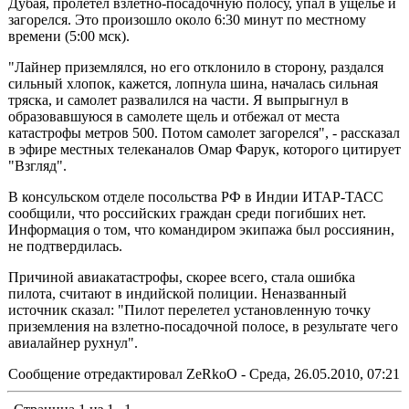
Дубая, пролетел взлётно-посадочную полосу, упал в ущелье и
загорелся. Это произошло около 6:30 минут по местному
времени (5:00 мск).
"Лайнер приземлялся, но его отклонило в сторону, раздался
сильный хлопок, кажется, лопнула шина, началась сильная
тряска, и самолет развалился на части. Я выпрыгнул в
образовавшуюся в самолете щель и отбежал от места
катастрофы метров 500. Потом самолет загорелся", - рассказал
в эфире местных телеканалов Омар Фарук, которого цитирует
"Взгляд".
В консульском отделе посольства РФ в Индии ИТАР-ТАСС
сообщили, что российских граждан среди погибших нет.
Информация о том, что командиром экипажа был россиянин,
не подтвердилась.
Причиной авиакатастрофы, скорее всего, стала ошибка
пилота, считают в индийской полиции. Неназванный
источник сказал: "Пилот перелетел установленную точку
приземления на взлетно-посадочной полосе, в результате чего
авиалайнер рухнул".
Сообщение отредактировал
ZeRkoO
-
Среда, 26.05.2010, 07:21