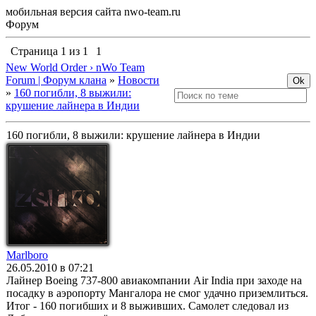
мобильная версия сайта nwo-team.ru
Форум
Страница
1
из
1
1
New World Order › nWo Team
Forum | Форум клана
»
Новости
»
160 погибли, 8 выжили:
крушение лайнера в Индии
160 погибли, 8 выжили: крушение лайнера в Индии
Marlboro
26.05.2010 в 07:21
Лайнер Boeing 737-800 авиакомпании Air India при заходе на
посадку в аэропорту Мангалора не смог удачно приземлиться.
Итог - 160 погибших и 8 выживших. Самолет следовал из