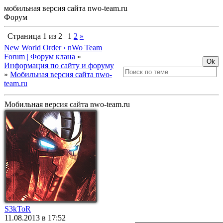
мобильная версия сайта nwo-team.ru
Форум
Страница
1
из
2
1
2
»
New World Order › nWo Team
Forum | Форум клана
»
Информация по сайту и форуму
»
Мобильная версия сайта nwo-
team.ru
Мобильная версия сайта nwo-team.ru
S3kToR
11.08.2013 в 17:52