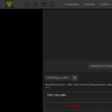
ГЛАВНАЯ
ФОРУМ
САЙТ
▼
СТРАНИЦА
1
ИЗ
1
1
New World Order › nWo Team Forum | Форум клана
»
New
нет.)
TOP 100 nWo
S3kToR