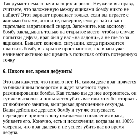
Так думает немало начинающих игроков. Неужели вы правда
считаете, что заложенную между ящиками бомбу никто не
найдет? Этот вариант проканает только, если вы играете с
живыми ботами, хотя и те, наверное, смогут найти ваш
тщательно запрятанный снаряд. Запомните, как аксиому:
бомбу закладывать только на открытое место, чтобы в случае
попытки дефуза, враг был у вас «на ладони», а не где-то за
ящиками. Бывают, конечно, ситуации, когда приходится
плантить бомбу в закрытое пространство, т.к. враги уже
начинают активно вас щемить в попытках отбить потерянную
точку.
6. Никого нет, время дефузить!
Это вам кажется, что никого нет. На самом деле враг прячется
за ближайшим поворотом и ждет заветного звука
разминирования бомбы. Как только вы до нее дотронетесь, он
тут же выскочит и попытается убить вас или хотя бы оторвать
от любимого занятия, выигрывая драгоценные секунды.
Ваши действия: дергаете бомбу и тут же отпускаете,
переводите прицел в зону ожидаемого появления врага,
убиваете его. Конечно, есть и исключения, когда вы на 100%
уверены, что враг далеко и не успеет убить вас во время
дефуза.