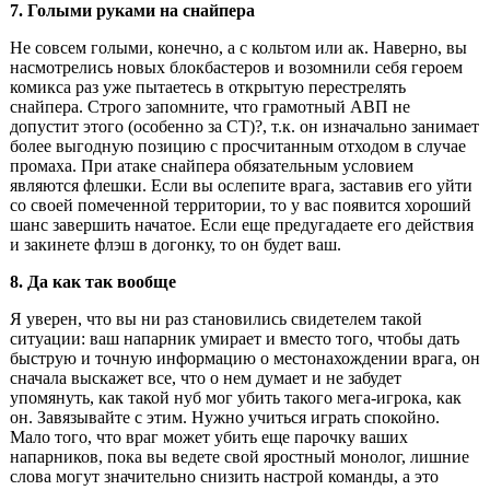
7. Голыми руками на снайпера
Не совсем голыми, конечно, а с кольтом или ак. Наверно, вы
насмотрелись новых блокбастеров и возомнили себя героем
комикса раз уже пытаетесь в открытую перестрелять
снайпера. Строго запомните, что грамотный АВП не
допустит этого (особенно за CT)?, т.к. он изначально занимает
более выгодную позицию с просчитанным отходом в случае
промаха. При атаке снайпера обязательным условием
являются флешки. Если вы ослепите врага, заставив его уйти
со своей помеченной территории, то у вас появится хороший
шанс завершить начатое. Если еще предугадаете его действия
и закинете флэш в догонку, то он будет ваш.
8. Да как так вообще
Я уверен, что вы ни раз становились свидетелем такой
ситуации: ваш напарник умирает и вместо того, чтобы дать
быструю и точную информацию о местонахождении врага, он
сначала выскажет все, что о нем думает и не забудет
упомянуть, как такой нуб мог убить такого мега-игрока, как
он. Завязывайте с этим. Нужно учиться играть спокойно.
Мало того, что враг может убить еще парочку ваших
напарников, пока вы ведете свой яростный монолог, лишние
слова могут значительно снизить настрой команды, а это