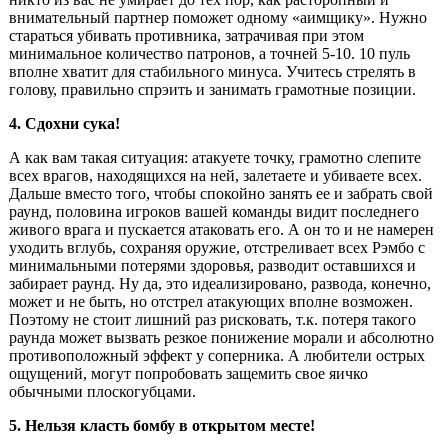
внимательный партнер поможет одному «аимщику». Нужно
стараться убивать противника, затрачивая при этом
минимальное количество патронов, а точней 5-10. 10 пуль
вполне хватит для стабильного минуса. Учитесь стрелять в
голову, правильно спрэить и занимать грамотные позиции.
4. Сдохни сука!
А как вам такая ситуация: атакуете точку, грамотно слепите
всех врагов, находящихся на ней, залетаете и убиваете всех.
Дальше вместо того, чтобы спокойно занять ее и забрать свой
раунд, половина игроков вашей команды видит последнего
живого врага и пускается атаковать его. А он то и не намерен
уходить вглубь, сохраняя оружие, отстреливает всех Рэмбо с
минимальными потерями здоровья, разводит оставшихся и
забирает раунд. Ну да, это идеализировано, развода, конечно,
может и не быть, но отстрел атакующих вполне возможен.
Поэтому не стоит лишний раз рисковать, т.к. потеря такого
раунда может вызвать резкое понижение морали и абсолютно
противоположный эффект у соперника. А любители острых
ощущений, могут попробовать защемить свое яичко
обычными плоскогубцами.
5. Нельзя класть бомбу в открытом месте!