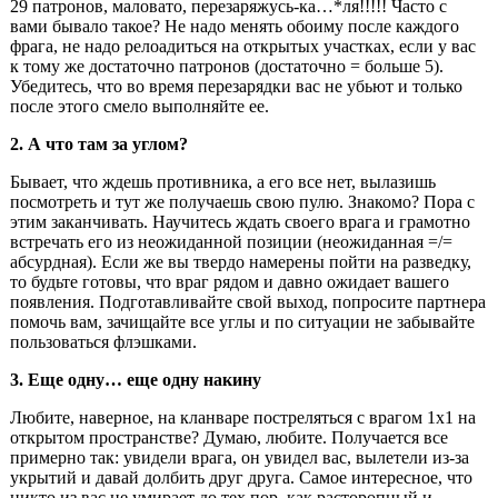
29 патронов, маловато, перезаряжусь-ка…*ля!!!!! Часто с
вами бывало такое? Не надо менять обоиму после каждого
фрага, не надо релоадиться на открытых участках, если у вас
к тому же достаточно патронов (достаточно = больше 5).
Убедитесь, что во время перезарядки вас не убьют и только
после этого смело выполняйте ее.
2. А что там за углом?
Бывает, что ждешь противника, а его все нет, вылазишь
посмотреть и тут же получаешь свою пулю. Знакомо? Пора с
этим заканчивать. Научитесь ждать своего врага и грамотно
встречать его из неожиданной позиции (неожиданная =/=
абсурдная). Если же вы твердо намерены пойти на разведку,
то будьте готовы, что враг рядом и давно ожидает вашего
появления. Подготавливайте свой выход, попросите партнера
помочь вам, зачищайте все углы и по ситуации не забывайте
пользоваться флэшками.
3. Еще одну… еще одну накину
Любите, наверное, на кланваре постреляться с врагом 1х1 на
открытом пространстве? Думаю, любите. Получается все
примерно так: увидели врага, он увидел вас, вылетели из-за
укрытий и давай долбить друг друга. Самое интересное, что
никто из вас не умирает до тех пор, как расторопный и