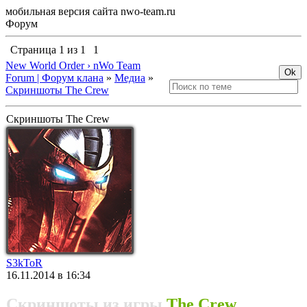
мобильная версия сайта nwo-team.ru
Форум
Страница
1
из
1
1
New World Order › nWo Team
Forum | Форум клана
»
Медиа
»
Скриншоты The Crew
Скриншоты The Crew
S3kToR
16.11.2014 в 16:34
Скриншоты из игры
The Crew