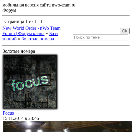
мобильная версия сайта nwo-team.ru
Форум
Страница
1
из
1
1
New World Order › nWo Team
Forum | Форум клана
»
База
знаний
»
Золотые номера
Золотые номера
Focus
15.11.2014 в 23:46