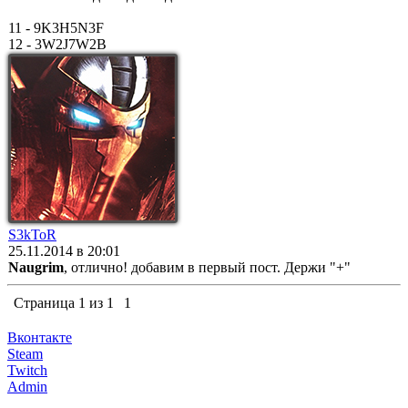
11 - 9K3H5N3F
12 - 3W2J7W2B
S3kToR
25.11.2014 в 20:01
Naugrim
, отлично! добавим в первый пост. Держи "+"
Страница
1
из
1
1
Вконтакте
Steam
Twitch
Admin