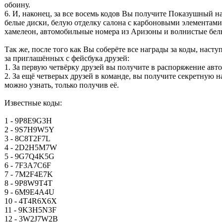
обоину.
6. И, наконец, за все восемь кодов Вы получите Показушный на
белые диски, белую отделку салона с карбоновыми элементами
хамелеон, автомобильные номера из Аризоны и волнистые бел
Так же, после того как Вы соберёте все награды за коды, наст
за приглашённых с фейсбука друзей:
1. За первую четвёрку друзей вы получите в распоряжение ав
2. За ещё четверых друзей в команде, вы получите секретную н
можно узнать, только получив её.
Известные коды:
1 - 9P8E9G3H
2 - 9S7H9W5Y
3 - 8C8T2F7L
4 - 2D2H5M7W
5 - 9G7Q4K5G
6 - 7F3A7C6F
7 - 7M2F4E7K
8 - 9P8W9T4T
9 - 6M9E4A4U
10 - 4T4R6X6X
11 - 9K3H5N3F
12 - 3W2J7W2B