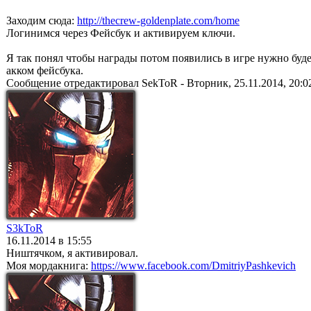
Заходим сюда:
http://thecrew-goldenplate.com/home
Логинимся через Фейсбук и активируем ключи.
Я так понял чтобы награды потом появились в игре нужно буде
акком фейсбука.
Сообщение отредактировал
SekToR
-
Вторник, 25.11.2014, 20:0
S3kToR
16.11.2014 в 15:55
Ништячком, я активировал.
Моя мордакнига:
https://www.facebook.com/DmitriyPashkevich