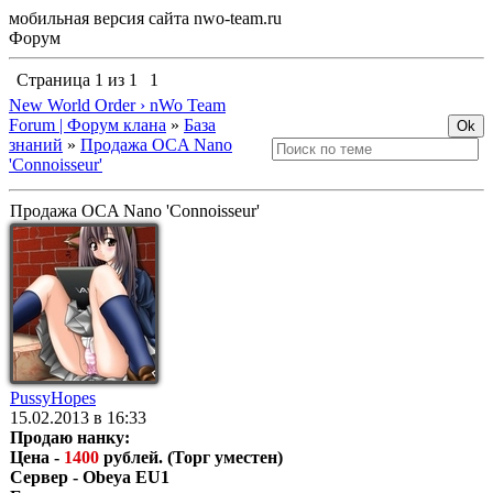
мобильная версия сайта nwo-team.ru
Форум
Страница
1
из
1
1
New World Order › nWo Team
Forum | Форум клана
»
База
знаний
»
Продажа OCA Nano
'Connoisseur'
Продажа OCA Nano 'Connoisseur'
PussyHopes
15.02.2013 в 16:33
Продаю нанку:
Цена -
1400
рублей. (Торг уместен)
Сервер - Obeya EU1