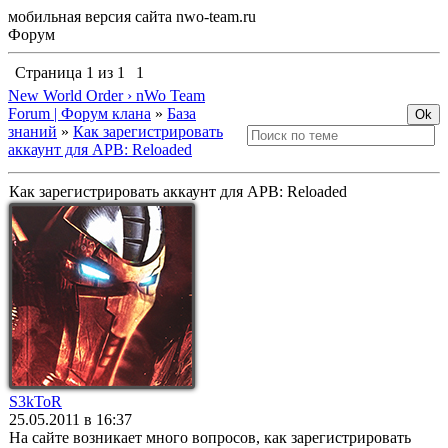
мобильная версия сайта nwo-team.ru
Форум
Страница
1
из
1
1
New World Order › nWo Team
Forum | Форум клана
»
База
знаний
»
Как зарегистрировать
аккаунт для APB: Reloaded
Как зарегистрировать аккаунт для APB: Reloaded
S3kToR
25.05.2011 в 16:37
На сайте возникает много вопросов, как зарегистрировать