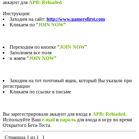
аккаунт для
APB: Reloaded
Инструкция:
Заходим на сайт:
http://www.gamersfirst.com
Кликаем по "
JOIN NOW
"
Переходим по кнопке "
JOIN NOW
"
Заполняем все поля
и жмем "
JOIN NOW
"
Заходим на тот почтовый ящик, который Вы указали при
регистрации
Кликаем по ссылке в письме
Вы зарегестрировали аккаунт для входа в
APB: Reloaded
.
Используйте Ваш
e-mail
и
пароль
для входа в игру во время
Открытого Бета-Теста.
Страница
1
из
1
1