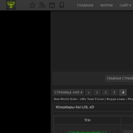
ГЛАВНАЯ
ФОРУМ
САЙТ
▼
СТРАНИЦА
4
ИЗ
4
«
1
2
3
4
New World Order › nWo Team Forum | Форум клана
»
Pho
Юзербары 4at LOL xD
Trin
Слушай что он говорит >_<