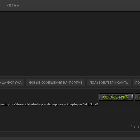
КЛАН
▼
toshop
»
Работа в Photoshop
»
Мастерская
»
Юзербары 4at LOL xD
Дата: