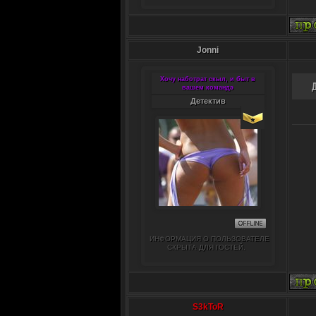
Jonni
Хочу наботрат скыл, и быт в
вашем командэ
Детектив
ИНФОРМАЦИЯ О ПОЛЬЗОВАТЕЛЕ
СКРЫТА ДЛЯ ГОСТЕЙ.
S3kToR